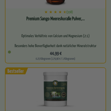
(338)
Premium Sango Meereskoralle Pulver,...
Optimales Verhältnis von Calcium und Magnesium (2:1)
Besonders hohe Bioverfügbarkeit dank natürlicher Mineralstruktur
44,99 €
Natur…
0.25 Kilogramm (179,96 € / 1 Kilogramm)