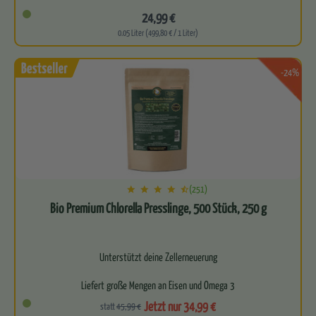
Besonders hoher Gehalt an OPC (90…
24,99 €
0.05 Liter (499,80 € / 1 Liter)
-24%
(251)
Bio Premium Chlorella Presslinge, 500 Stück, 250 g
Unterstützt deine Zellerneuerung
Liefert große Mengen an Eisen und Omega 3
Jetzt nur 34,99 €
statt
45,99 €
Für ein starkes Immunsystem