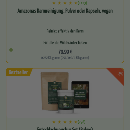
(1423)
Amazonas Darmreinigung, Pulver oder Kapseln, vegan
Reinigt effektiv den Darm
Für alle die Wildkräuter lieben
79,99 €
Leitet natürlich Schadstoffe aus
0.252 Kilogramm (257,90 € / 1 Kilogramm)
Perfekte Basis für eine gesunde…
-8%
(298)
Entschlackungskur Set (Pulver)