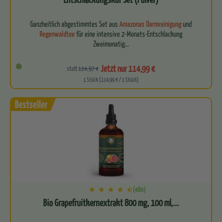
Ganzheitlich abgestimmtes Set aus
Amazonas Darmreinigung
und
Regenwaldtee
für eine intensive 2-Monats-Entschlackung
Zweimonatig…
Jetzt nur 114,99 €
statt
124,97 €
1 Stück (114,99 € / 1 Stück)
(480)
Bio Grapefruitkernextrakt 800 mg, 100 ml,...