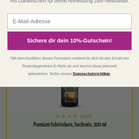
Als Dankeschön für deine Anmeldung zum Newsletter.
E-Mail
Der lecker herbe Chlorophyllsaft für Liebhaber von Bitterstoffen.
Entschlackend, entstressend, verdauungsanregend.
96,00 €
Sichere dir dein 10%-Gutschein!
30 Stück (3,20 € / 1 Stück)
*Mit dem Ausfüllen dieses Formulars meldest du dich für den Erhalt von
Regenbogenkreis-E-Mails an und kannst diese jederzeit
abbestellen. Siehe unsere
Datenschutzrichtlinie
(131)
Premium Fulvinsäure, hochrein, 200 ml