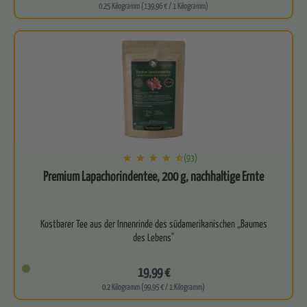
0.25 Kilogramm (139,96 € / 1 Kilogramm)
Leitet zuverlässig…
(93)
Premium Lapachorindentee, 200 g, nachhaltige Ernte
Kostbarer Tee aus der Innenrinde des südamerikanischen „Baumes
des Lebens"
Unterstützt die körpereigene Reinigung und trägt…
19,99 €
0.2 Kilogramm (99,95 € / 1 Kilogramm)