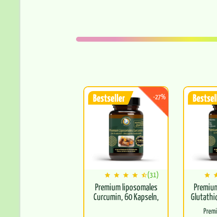
-27%
(31)
Premium liposomales
Premiu
Curcumin, 60 Kapseln,
Glutathi
vegan
Prem