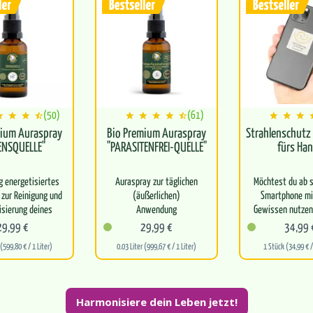
(50)
(61)
mium Auraspray
Bio Premium Auraspray
Strahlenschutz
ENSQUELLE"
"PARASITENFREI-QUELLE"
fürs Ha
ig energetisiertes
Auraspray zur täglichen
Möchtest du ab s
zur Reinigung und
(äußerlichen)
Smartphone mi
sierung deines
Anwendung
Gewissen nutzen
feldes mit dem
unser Aufkleber
29,99 €
29,99 €
34,99 
len Duft der Rose
Reinigt dich auf allen
Entstörung ge
 (599,80 € / 1 Liter)
0.03 Liter (999,67 € / 1 Liter)
1 Stück (34,99 € /
Ebenen zuverlässig von
Parasiten
Baut einen…
Harmonisiere dein Leben jetzt!