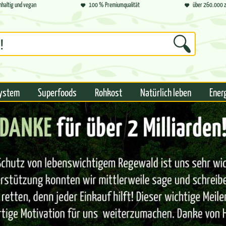
hhaltig und vegan
100 % Premiumqualität
über 260.000 z
ystem
Superfoods
Rohkost
Natürlich leben
Ener