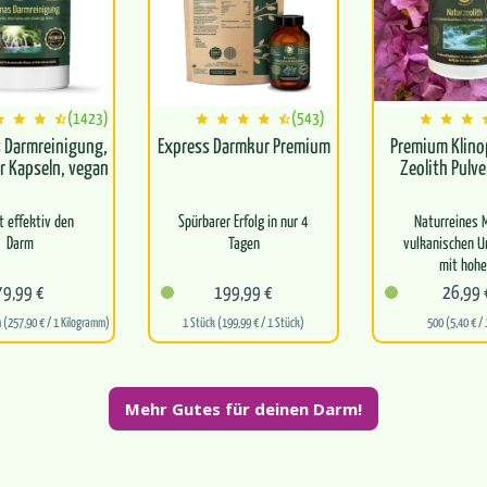
(1423)
(543)
 Darmreinigung,
Express Darmkur Premium
Premium Klinop
r Kapseln, vegan
Zeolith Pulve
t effektiv den
Spürbarer Erfolg in nur 4
Naturreines 
Darm
Tagen
vulkanischen U
mit hoh
 die Wildkräuter
Für optimale
Klinoptilolith-A
79,99 €
199,99 €
26,99 
lieben
Wirksamkeit und
%)
 (257,90 € / 1 Kilogramm)
1 Stück (199,99 € / 1 Stück)
500 (5,40 € / 
Verträglichkeit
et natürlich
Besonders 
dstoffe aus
Bioverfügbarkeit für
vermahlenes Pu
eine effektive Wirkung
eine…
Mehr Gutes für deinen Darm!
e Basis für eine
esunde…
Befreit…