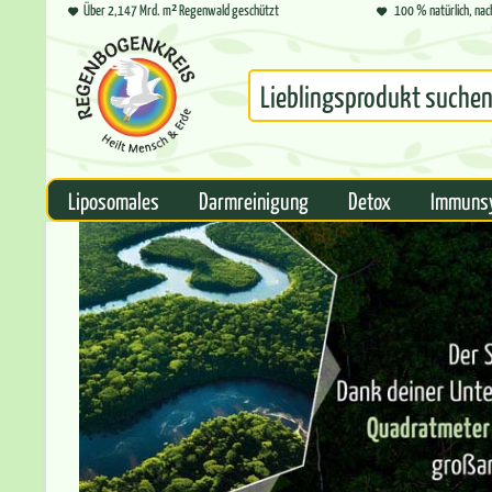
Über 2,147 Mrd. m² Regenwald geschützt
100 % natürlich, nac
Liposomales
Darmreinigung
Detox
Immuns