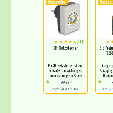
(115)
CHI Netzstecker
Bio Pre
"LEB
Der CHI Netzstecker ist eine
Einzigart
innovative Entwicklung zur
Auraspray 
Harmonisierung von Räumen
Harmoni
und Häusern und zur
Energie
199,99 €
wundervol
1 Stück (199,99 € / 1 Stück)
0.05 Liter