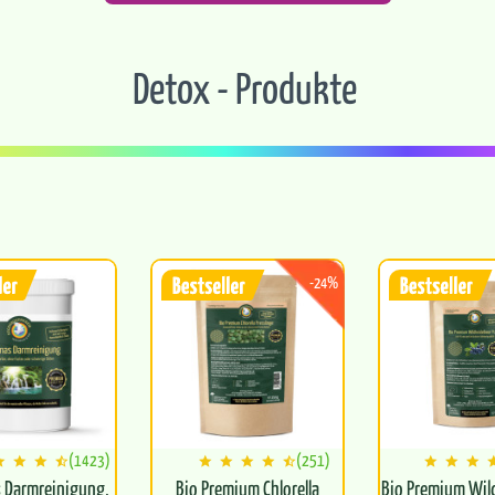
Detox - Produkte
-24%
(1423)
(251)
 Darmreinigung,
Bio Premium Chlorella
Bio Premium Wil