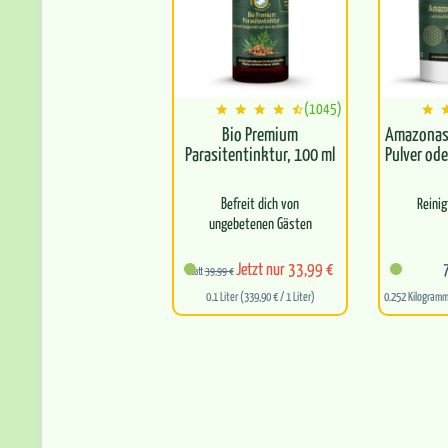
(1045)
Bio Premium
Amazonas
Parasitentinktur, 100 ml
Pulver ode
Befreit dich von
Reinig
ungebetenen Gästen
Fördert die Balance
Für alle
Jetzt nur 33,99 €
statt
39,99 €
zwischen Körper und
0.1 Liter (339,90 € / 1 Liter)
0.252 Kilogramm
Geist
Leit
Frei von synthetischen
Scha
Zusätzen
Perfekt
Für optimale…
g