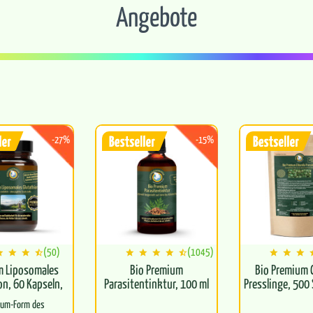
Angebote
-27%
-15%
(50)
(1045)
m Liposomales
Bio Premium
Bio Premium C
on, 60 Kapseln,
Parasitentinktur, 100 ml
Presslinge, 500
vegan
g
ium-Form des