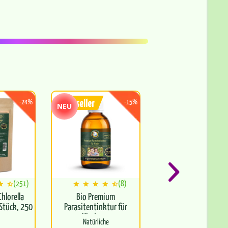
-24%
-15%
NEU
(251)
(8)
(
hlorella
Bio Premium
Premium Hormon Bal
 Stück, 250
Parasitentinktur für
Kapseln, 90 Kapseln, 
Kinder,...
Natürliche