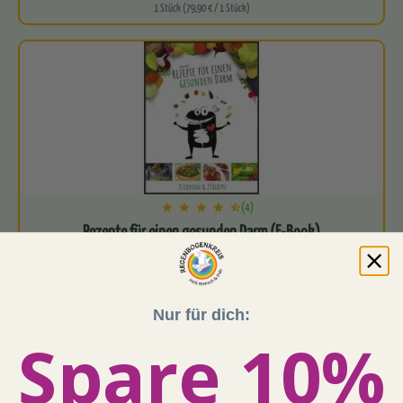
1 Stück (79,90 € / 1 Stück)
(4)
Rezepte für einen gesunden Darm (E-Book)
E-Book: Die leckersten & besten Rezepte für deine ganzheitliche
Nur für dich:
Spare 10%
19,99 €
1 Stück (19,99 € / 1 Stück)