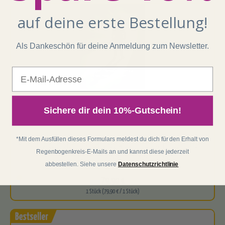
auf deine erste Bestellung!
Als Dankeschön für deine Anmeldung zum Newsletter.
E-Mail
Medizinskandal Allergien - Allergie-Therapie,...
Sichere dir dein 10%-Gutschein!
*Mit dem Ausfüllen dieses Formulars meldest du dich für den Erhalt von
Fundiertes, durch Studien belegtes Fachwissen inklusive Therapieleitfaden
Regenbogenkreis-E-Mails an und kannst diese jederzeit
abbestellen. Siehe unsere
Datenschutzrichtlinie
79,90 €
1 Stück (79,90 € / 1 Stück)