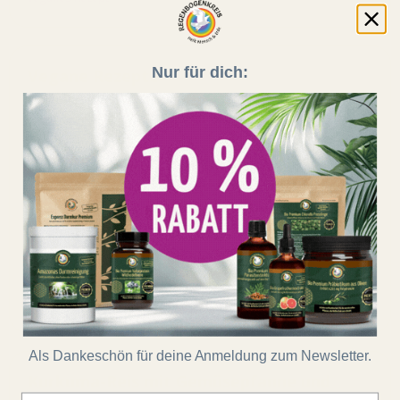
Nur für dich:
Vegane Rezepte
Von: Matthias
10.05.16 15:15
0 Kommentare
Hier habe ich einige meiner veganen Lieblingsrezepte
zusammengestellt. Viel Freude damit!
Mehr lesen
Tags:
Vegane Kochkunst
,
Vegane Rezepte
,
Vegane Ernährung
Als Dankeschön für deine Anmeldung zum Newsletter.
Kurkuma-Reis mit Gemüsepfanne und
E-Mail