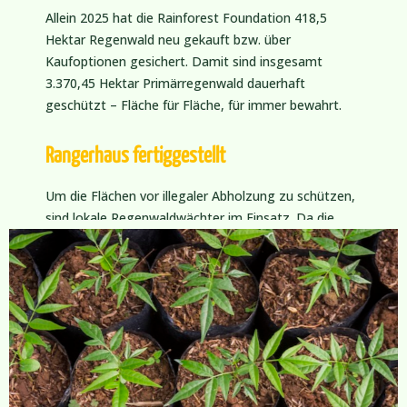
Allein 2025 hat die Rainforest Foundation 418,5
Hektar Regenwald neu gekauft bzw. über
Kaufoptionen gesichert. Damit sind insgesamt
3.370,45 Hektar Primärregenwald dauerhaft
geschützt – Fläche für Fläche, für immer bewahrt.
Rangerhaus fertiggestellt
Um die Flächen vor illegaler Abholzung zu schützen,
sind lokale Regenwaldwächter im Einsatz. Da die
beiden Schutzgebiete über 30 km auseinander
liegen, wurde 2025 ein eigenes Rangerhaus
fertiggestellt – ein fester Stützpunkt für die
Menschen, die den Wald Tag für Tag bewachen und
die lokale Bevölkerung für den Naturschutz
begeistern.
20.000 Setzlinge für neuen Wald