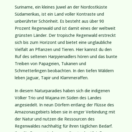
Ort. Deshalb begleitet die Rainforest Foundation
Suriname, ein kleines Juwel an der Nordostküste
auch weiterhin in 2025 die Dorfgemeinschaft
Südamerikas, ist ein Land voller Kontraste und
Cajabamba beim biologischen Anbau: In einem
unberührter Schönheit. Es besteht aus über 90
finanzierten Gewächshaus wird erprobt, welche
Prozent Regenwald und ist damit eines der weltweit
Obst- und Gemüsesorten sich eignen, das Saatgut
grünsten Länder. Der tropische Regenwald erstreckt
wird in der Gemeinschaft verteilt.
sich bis zum Horizont und bietet eine unglaubliche
Vielfalt an Pflanzen und Tieren. Hier kannst du den
Hinzu kommen Schulungen und eine verbesserte
Ruf des seltenen Harpyienadlers hören und das bunte
Wasserversorgung – für ein selbstbestimmtes Leben
Treiben von Papageien, Tukanen und
im Einklang mit dem Wald.
Schmetterlingen beobachten. In den tiefen Wäldern
leben Jaguar, Tapir und Klammeraffen.
In diesem Naturparadies haben sich die indigenen
Völker Trio und Wajana im Süden des Landes
angesiedelt. In neun Dörfern entlang der Flüsse des
Amazonasgebiets leben sie in enger Verbindung mit
der Natur und nutzen die Ressourcen des
Regenwaldes nachhaltig für ihren täglichen Bedarf.