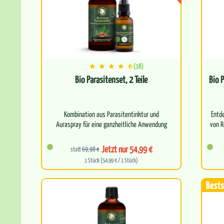
(38)
Bio Parasitenset, 2 Teile
Bio 
Kombination aus Parasitentinktur und
Entd
Auraspray für eine ganzheitliche Anwendung
von R
Befreit deinen Körper auf allen Ebenen
Jetzt nur 54,99 €
statt
69,98 €
1 Stück (54,99 € / 1 Stück)
Begl…