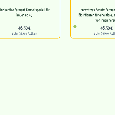
Einzigartige Ferment-Formel speziell für
Innovatives Beauty-Fermen
Frauen ab 45
Bio-Pflanzen für eine klare,
von innen hera
nterstützt innere Balance, Vitalität und
46,50 €
46,50 €
Stoffwechsel auf natürliche…
Unterstützt di
1 Liter (46,50 € / 1 Liter)
1 Liter (46,50 € / 1 L