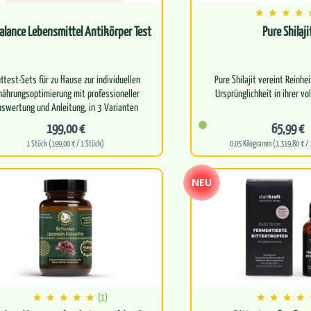
alance Lebensmittel Antikörper Test
Pure Shilaji
uttest-Sets für zu Hause zur individuellen
Pure Shilajit vereint Reinhei
nährungsoptimierung mit professioneller
Ursprünglichkeit in ihrer v
Edles Harz aus dem Him
199,00 €
65,99 €
1 Stück (199,00 € / 1 Stück)
0.05 Kilogramm (1.319,80 € /
NEU
(1)