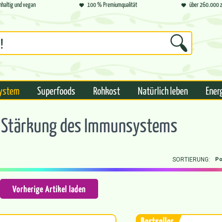
hhaltig und vegan
100 % Premiumqualität
über 260.000 z
ystem
Superfoods
Rohkost
Natürlich leben
Ener
r Stärkung des Immunsystems
SORTIERUNG:
Vorherige Artikel laden