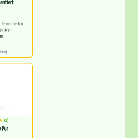
mentiert
s fermentierten
fektiven
en
toffwechsel…
 Liter)
(2)
 Pur