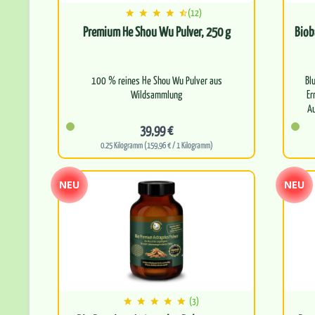
(12)
Premium He Shou Wu Pulver, 250 g
Biob
100 % reines He Shou Wu Pulver aus
Bl
Wildsammlung
Er
In der chinesischen Kräuterkunde seit
39,99 €
Jahrhunderten als Tonikum für…
0.25 Kilogramm (159,96 € / 1 Kilogramm)
NEU
NEU
(3)