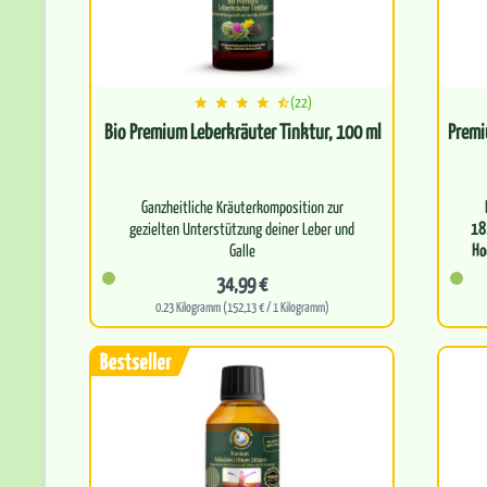
(22)
Bio Premium Leberkräuter Tinktur, 100 ml
Premi
Ganzheitliche Kräuterkomposition zur
gezielten Unterstützung deiner Leber und
18
Galle
Ho
34,99 €
Fördert die natürliche…
0.23 Kilogramm (152,13 € / 1 Kilogramm)