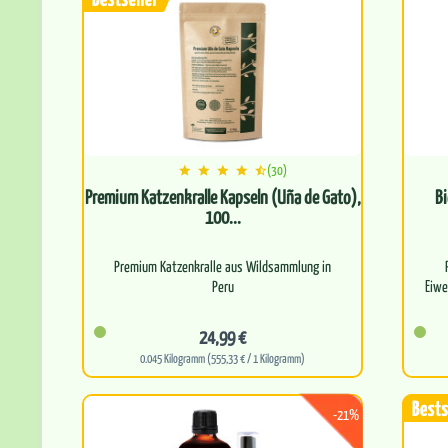
(30)
Premium Katzenkralle Kapseln (Uña de Gato),
Bi
100...
Premium Katzenkralle aus Wildsammlung in
Peru
Eiwe
Reich an natürlichen Pflanzenstoffen wie
24,99 €
Alkaloiden und Flavonoiden
0.045 Kilogramm (555,33 € / 1 Kilogramm)
Unterstüt…
-21%