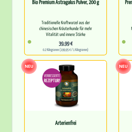
Bio Premium Astragalus Pulver, 200 g
Pre
Traditionelle Kraftwurzel aus der
chinesischen Kräuterkunde für mehr
Vitalität und innere Stärke
39,99 €
Astragalus wird…
0.2 Kilogramm (199,95 € / 1 Kilogramm)
NEU
NEU
Arterienfrei