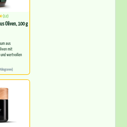
(12)
us Oliven, 100 g
ikum aus
liven mit
 und wertvollen
1 Kilogramm)