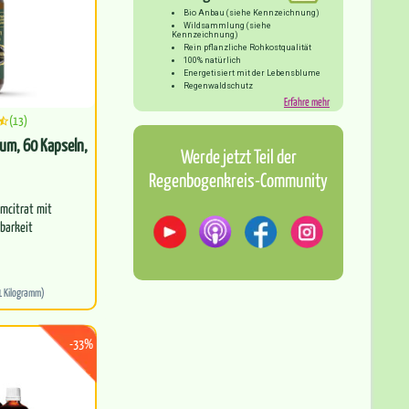
Bio Anbau (siehe Kennzeichnung)
Wildsammlung (siehe
Kennzeichnung)
Rein pflanzliche Rohkostqualität
100% natürlich
Energetisiert mit der Lebensblume
Regenwaldschutz
Erfahre mehr
(13)
um, 60 Kapseln,
Werde jetzt Teil der
Regenbogenkreis-Community
umcitrat mit
barkeit
nt für starke
hne
1 Kilogramm)
-33%