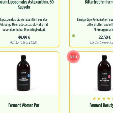
mium Liposomales Astaxanthin, 60
Bittertropfen fer
Kapseln
Liposomales Bio Astaxanthin aus der
Einzigartige Kombination au
Mikroalge Haematococcus pluvialis mit
Bitterstoffen und ef
besonders hoher Bioverfügbarkeit
Mikroorganism
49,99 €
22,50 €
Trägt zum…
Unterstützt Verdauung, S
60 Stück (0,83 € / 1 Stück)
0.05 Liter (450,00 € / 1
NEU
Ferment Woman Pur
Ferment Beauty