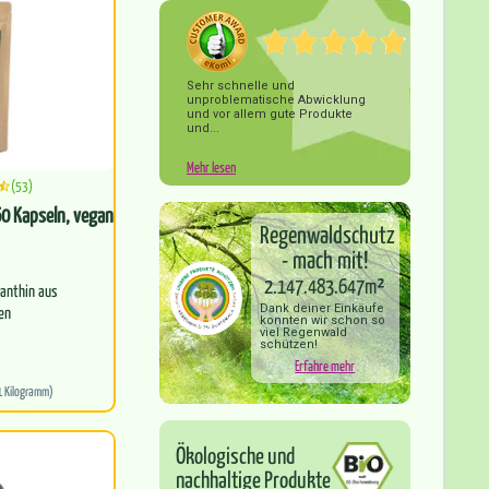
Sehr schnelle und
unproblematische Abwicklung
und vor allem gute Produkte
und...
Mehr lesen
(53)
0 Kapseln, vegan
Regenwaldschutz
- mach mit!
2.147.483.647m²
anthin aus
en
Dank deiner Einkäufe
konnten wir schon so
viel Regenwald
schützen!
undheit und
Erfahre mehr
hrkraft
1 Kilogramm)
Ökologische und
nachhaltige Produkte