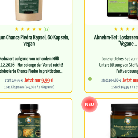
(12)
um Chanca Piedra Kapsel, 60 Kapseln,
Abnehm-Set: Loslassen
vegan
"Vegane...
Reduziert aufgrund von nahendem MHD
Ganzheitliches Set zur 
.12.2026 - Nur solange der Vorrat reicht!
Unterstützung von Stoff
chdosierte Chanca Piedra in praktischer…
Fettverdauun
Jetzt nur 9,99 €
Jetzt nu
statt
19,99 €
statt
104,88 €
Enthält einen Doppelpack 
0.041 Kilogramm (243,66 € / 1 Kilogramm)
1 Stück (69,99 € / 1 S
NEU