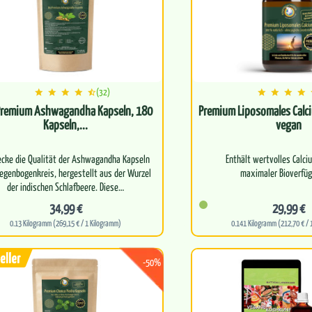
(32)
Premium Ashwagandha Kapseln, 180
Premium Liposomales Calci
Kapseln,...
vegan
ecke die Qualität der Ashwagandha Kapseln
Enthält wertvolles Calci
egenbogenkreis, hergestellt aus der Wurzel
maximaler Bioverfüg
Dein essenzielles Fundame
34,99 €
29,99 €
Knochen und Zä
0.13 Kilogramm (269,15 € / 1 Kilogramm)
0.141 Kilogramm (212,70 € / 
Un…
-50%