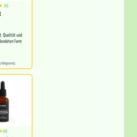
(4)
t
t, Qualität und
ollendeten Form
alaya wird…
 1 Kilogramm)
(4)