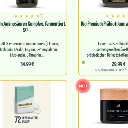
(8)
m Aminosäuren Komplex, fermentiert,
Bio Premium Präbiotikum a
90...
hält 8 essenzielle Aminosäuren (L-Leucin,
Innovatives Präbiot
Methionin, L-Valin, L-Lysin, L-Phenylalanin,
sonnengereiften Bio-O
L-Isoleucin, L-Threonin,…
präbiotischen Ballaststoffen
Polyphenolen
34,99 €
29,99 €
0.27 Kilogramm (111,07 € / 
Unterstüt…
NEU