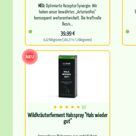
NEU:
Optimierte Rezeptur-Synergie: Wir
haben unser bewährtes „Arterienfrei“
konsequent weiterentwickelt. Die kraftvolle
Basis…
U
39,99 €
0.22 Kilogramm (181,77 € / 1 Kilogramm)
NEU
(2)
Wildkräuterferment Halsspray "Hals wieder
gut"
Innovatives Halsspray aus natürlichem