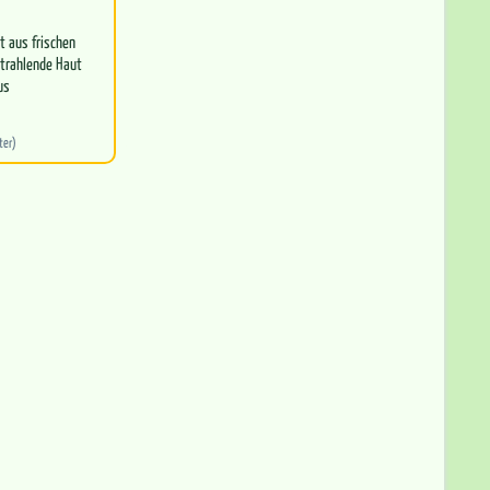
t aus frischen
 strahlende Haut
us
e…
iter)