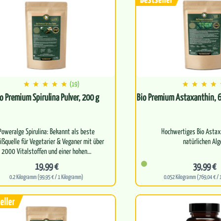
(19)
o Premium Spirulina Pulver, 200 g
Bio Premium Astaxanthin, 6
Poweralge Spirulina: Bekannt als beste
Hochwertiges Bio Astax
ißquelle für Vegetarier & Veganer mit über
natürlichen Alg
Unterstützt die Zellges
19,99 €
39,99 €
antioxidative Abwe
0.2 Kilogramm (99,95 € / 1 Kilogramm)
0.052 Kilogramm (769,04 € / 
Trägt zum…