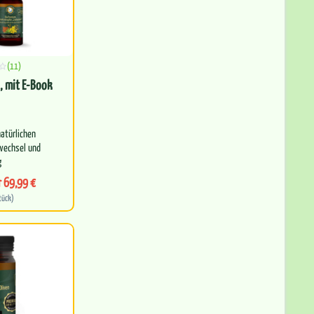
(11)
, mit E-Book
natürlichen
wechsel und
g
r 69,99 €
der bewährten…
tück)