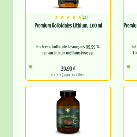
(22)
Premium Kolloidales Lithium, 100 ml
Premiu
Hochreine kolloidale Lösung aus 99,99 %
Ent
reinem Lithium und Reinstwasser
L-
Optimale Partikelgröße für eine
39,99 €
außergewöhnlich hohe…
0.1 Liter (399,90 € / 1 Liter)