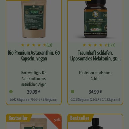
gesunde…
(53)
(121)
Bio Premium Astaxanthin, 60
Traumhaft schlafen,
Kapseln, vegan
Liposomales Melatonin, 30...
Hochwertiges Bio
Für deinen erholsamen
Astaxanthin aus
Schlaf
natürlichen Algen
GABA, Magnesium und
39,99 €
34,99 €
Unterstützt die
Melatonin in einer
0.052 Kilogramm (769,04 € / 1 Kilogramm)
0.013 Kilogramm (2.691,54 € / 1 Kilogramm)
Zellgesundheit und
liposomalen Kapsel
antioxidative Abwehrkraft
Hohe Bioverfügbarkeit
Trägt zum…
-50%
Ohne Nebenwirkungen