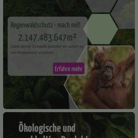
Regenwaldschutz - mach mit!
2.147.483.647m²
Dank deiner Einkäufe konnten wir schon so
v​iel Regenwald schützen!
Erfahre mehr