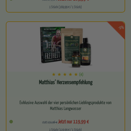
1 Stück (169,99 € / 1 Stück)
-9%
(4)
Matthias‘ Herzensempfehlung
Exklusive Auswahl der vier persönlichen Lieblingsprodukte von
Matthias Langwasser
Kraftvolles Quartett aus…
Jetzt nur 119,99 €
statt
131,96 €
1 Stück (119,99 € / 1 Stück)