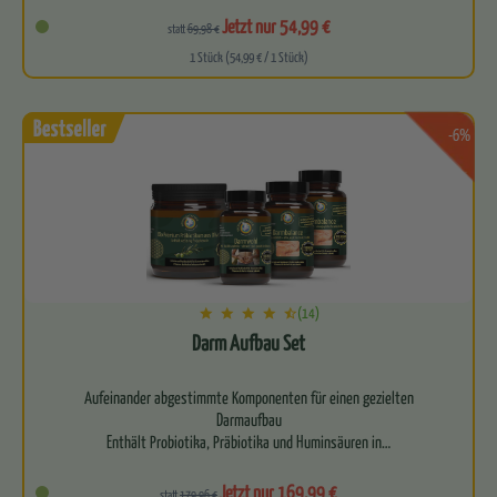
Befreit deinen Körper auf allen Ebenen
Jetzt nur 54,99 €
statt
69,98 €
1 Stück (54,99 € / 1 Stück)
Begl…
-6%
(14)
Darm Aufbau Set
Aufeinander abgestimmte Komponenten für einen gezielten
Darmaufbau
Enthält Probiotika, Präbiotika und Huminsäuren in…
Jetzt nur 169,99 €
statt
179,96 €