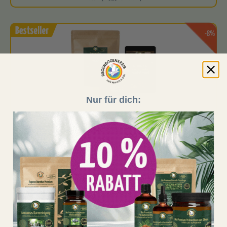
-8%
Nur für dich:
(298)
Entschlackungskur Set (Pulver)
Ganzheitlich abgestimmtes Set aus
Amazonas Darmreinigung
und
Regenwaldtee
für eine intensive 2-Monats-Entschlackung
Zweimonatig…
Jetzt nur 114,99 €
statt
124,97 €
1 Stück (114,99 € / 1 Stück)