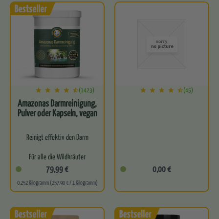
Befreit…
Für optimale…
(1423)
(45)
Amazonas Darmreinigung,
Pulver oder Kapseln, vegan
Reinigt effektiv den Darm
Für alle die Wildkräuter
lieben
79,99 €
0,00 €
0.252 Kilogramm (257,90 € / 1 Kilogramm)
Leitet natürlich
Schadstoffe aus
Perfekte Basis für eine