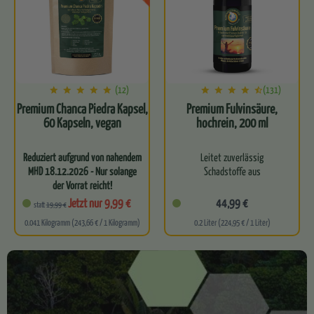
…
(12)
(131)
Premium Chanca Piedra Kapsel,
Premium Fulvinsäure,
60 Kapseln, vegan
hochrein, 200 ml
Reduziert aufgrund von nahendem
Leitet zuverlässig
MHD 18.12.2026 - Nur solange
Schadstoffe aus
der Vorrat reicht!
Hochdosierte Chanca Piedra
Entgiftet dich effektiv auf
Jetzt nur 9,99 €
44,99 €
statt
19,99 €
in praktischer…
Zellebene
0.041 Kilogramm (243,66 € / 1 Kilogramm)
0.2 Liter (224,95 € / 1 Liter)
Kurbelt deinen
körpereigenen
Zellstoffwechsel an