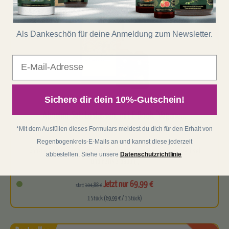
-33%
Als Dankeschön für deine Anmeldung zum Newsletter.
E-Mail
Sichere dir dein 10%-Gutschein!
(11)
Abnehm-Set: Loslassen, mit E-Book "Vegane...
*Mit dem Ausfüllen dieses Formulars meldest du dich für den Erhalt von
Regenbogenkreis-E-Mails an und kannst diese jederzeit
Ganzheitliches Set zur natürlichen Unterstützung von Stoffwechsel
abbestellen. Siehe unsere
Datenschutzrichtlinie
und Fettverdauung
Enthält einen Doppelpack der bewährten…
Jetzt nur 69,99 €
statt
104,88 €
1 Stück (69,99 € / 1 Stück)