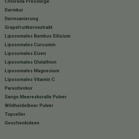
Chlorella Presslinge
Darmkur
Darmsanierung
Grapefruitkernextrakt
Liposomales Bambus Silizium
Liposomales Curcumin
Liposomales Eisen
Liposomales Glutathion
Liposomales Magnesium
Liposomales Vitamin C
Parasitenkur
Sango Meereskoralle Pulver
Wildheidelbeer Pulver
Topseller
Geschenkideen