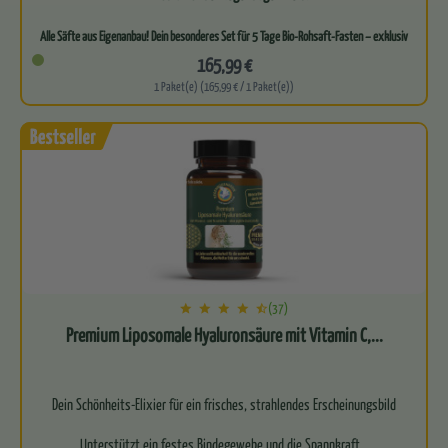
Alle Säfte aus Eigenanbau! Dein besonderes Set für 5 Tage Bio-Rohsaft-Fasten – exklusiv
bei…
165,99 €
1 Paket(e) (165,99 € / 1 Paket(e))
(37)
Premium Liposomale Hyaluronsäure mit Vitamin C,...
Dein Schönheits-Elixier für ein frisches, strahlendes Erscheinungsbild
Unterstützt ein festes Bindegewebe und die Spannkraft…