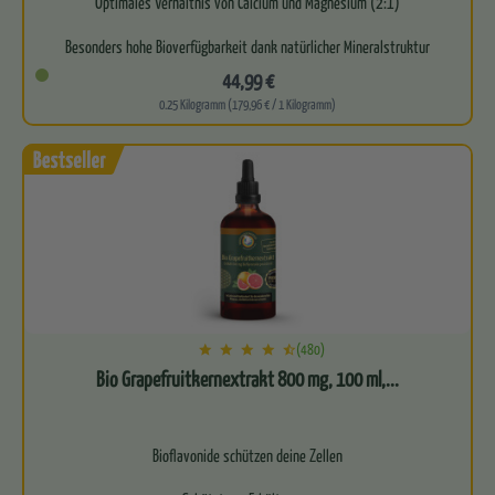
Optimales Verhältnis von Calcium und Magnesium (2:1)
Besonders hohe Bioverfügbarkeit dank natürlicher Mineralstruktur
44,99 €
Natur…
0.25 Kilogramm (179,96 € / 1 Kilogramm)
(480)
Bio Grapefruitkernextrakt 800 mg, 100 ml,...
Bioflavonide schützen deine Zellen