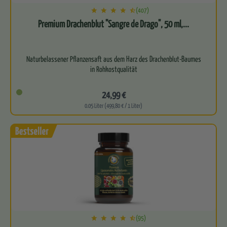
(407)
Premium Drachenblut "Sangre de Drago", 50 ml,...
Naturbelassener Pflanzensaft aus dem Harz des Drachenblut-Baumes
in Rohkostqualität
Besonders hoher Gehalt an OPC (90…
24,99 €
0.05 Liter (499,80 € / 1 Liter)
(95)