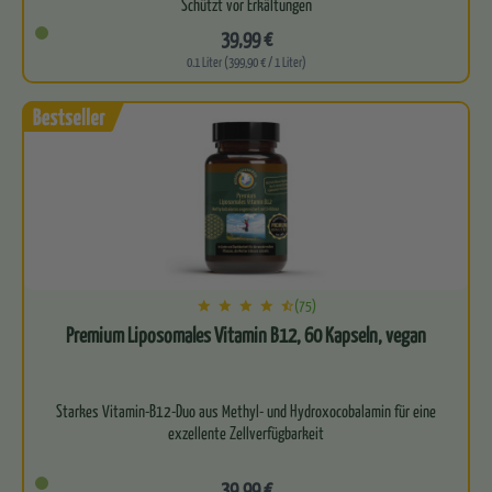
Schützt vor Erkältungen
39,99 €
Sehr gut für deine Darmflora
0.1 Liter (399,90 € / 1 Liter)
Perfekte Basis für ein starkes…
(75)
Premium Liposomales Vitamin B12, 60 Kapseln, vegan
Starkes Vitamin-B12-Duo aus Methyl- und Hydroxocobalamin für eine
exzellente Zellverfügbarkeit
Kraftvoller Support für deine…
39,99 €