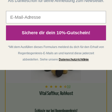
Als Dankeschön für deine Anmeldung zum Newsletter.
Bist du auf der Suche nach einem Naturmittel, das nicht nur dein äußeres
E-Mail
Jetzt nur 64,99 €
statt
66,99 €
0.5 Kilogramm (129,98 € / 1 Kilogramm)
Sichere dir dein 10%-Gutschein!
*Mit dem Ausfüllen dieses Formulars meldest du dich für den Erhalt von
Regenbogenkreis-E-Mails an und kannst diese jederzeit
abbestellen. Siehe unsere
Datenschutzrichtlinie
(3)
Vital Saftkur, Rohkost
Exklusiv nur bei Regenbogenkreis!