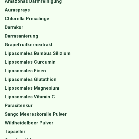
Amazonas Darmreinigung
Aurasprays
Chlorella Presslinge
Darmkur
Darmsanierung
Grapefruitkernextrakt
Liposomales Bambus Silizium
Liposomales Curcumin
Liposomales Eisen
Liposomales Glutathion
Liposomales Magnesium
Liposomales Vitamin C
Parasitenkur
Sango Meereskoralle Pulver
Wildheidelbeer Pulver
Topseller