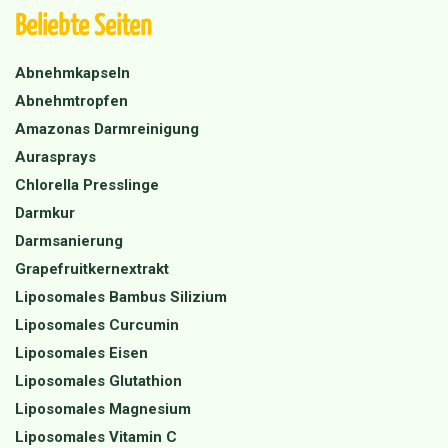
Beliebte Seiten
Abnehmkapseln
Abnehmtropfen
Amazonas Darmreinigung
Aurasprays
Chlorella Presslinge
Darmkur
Darmsanierung
Grapefruitkernextrakt
Liposomales Bambus Silizium
Liposomales Curcumin
Liposomales Eisen
Liposomales Glutathion
Liposomales Magnesium
Liposomales Vitamin C