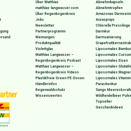
Über Matthias
Abnehmkapseln
matthias-langwasser.com
Abnehmtropfen
Über Regenbogenkreis
Amazonas Darmrein
t
Jobs
Aurasprays
Newsletter
Chlorella Presslinge
rgung
Partnerprogramm
Darmkur
ersand
Meinungen
Darmsanierung
Produktqualität
Grapefruitkernextrak
Violettglas
Liposomales Bambus
Matthias Langwasser –
Liposomales Curcum
Regenbogenkreis Podcast
Liposomales Eisen
Matthias Langwasser –
Liposomales Glutath
Regenbogenkreis Videos
Liposomales Magne
Plastikfreie Green PE-Dosen
Liposomales Vitamin
Händlerinfos
Parasitenkur
Regenwaldschutz
Sango Meereskorall
artner
Wissenswertes
Wildheidelbeer Pulv
Topseller
Geschenkideen