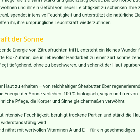
lege, die sie sanft stärkt und gleichzeitig belebt. Die Bio Körperbut
rwöhnen und ihr ein Gefühl von neuer Leichtigkeit zu schenken. Ihre 
l, spendet intensive Feuchtigkeit und unterstützt die natürliche Elas
lfen ihr, ihre ursprüngliche Leuchtkraft wiederzufinden.
raft der Sonne
ende Energie von Zitrusfrüchten trifft, entsteht ein kleines Wunder f
rte Bio-Zutaten, die in liebevoller Handarbeit zu einer zart schmelze
flegt tiefgehend, ohne zu beschweren, und schenkt der Haut spürbar
er Haut zu erhalten – von reichhaltiger Sheabutter über regenerieren
die Energie der Sonne verleihen. 100 % biologisch, vegan und frei von
ehrliche Pflege, die Körper und Sinne gleichermaßen verwöhnt.
 intensive Feuchtigkeit, beruhigt trockene Partien und stärkt die Hau
 widerstandsfähig wird.
 und nährt mit wertvollen Vitaminen A und E – für ein geschmeidiges