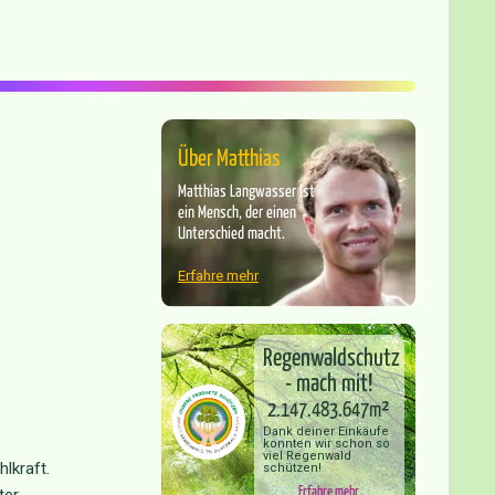
Über Matthias
Matthias Langwasser ist
ein Mensch, der einen
Unterschied macht.
Erfahre mehr
Regenwaldschutz
- mach mit!
2.147.483.647m²
Dank deiner Einkäufe
konnten wir schon so
viel Regenwald
lkraft.
schützen!
Erfahre mehr