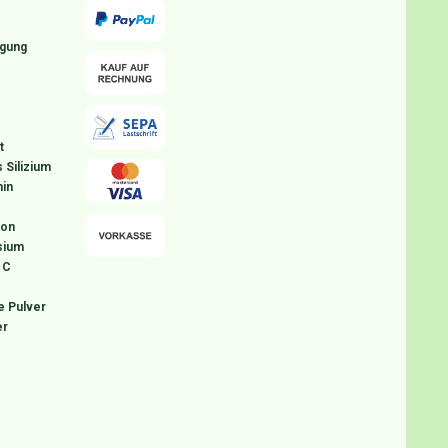
igung
t
 Silizium
in
ion
sium
 C
e Pulver
er