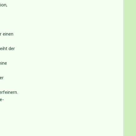
ion,
r einen
eiht der
eine
er
rfeinern.
ge-