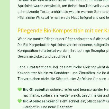
Gerade reife und beanspruchte Haut braucht deshalb eine Pf
Apfelsine wurde entwickelt, um deine Haut liebevoll zu ve
schmelzende Textur umhüllt sie wie ein warmer Sonnenstrah
Pflanzliche Wirkstoffe nähren die Haut tiefgreifend und he
Pflegende Bio-Komposition mit der K
Wenn die sanfte Pflege reiner Pflanzenbutter auf die beleb
Die Bio Körperbutter Apfelsine vereint erlesene, kaltgerüh
Komposition verarbeitet werden. Ihre sonnige Rezeptur p
Geschmeidigkeit und Leuchtkraft.
Jede Zutat trägt dazu bei, das natürliche Gleichgewicht d
Kakaobutter bis hin zu Sanddorn- und Zitrusölen, die ihr 
Tierversuchen steht die Körperbutter Apfelsine für pure, 
Bio-Sheabutter
schenkt reifer und beanspruchter Haut
nachhaltig, sodass sie wieder weich, geschmeidig und
Bio-Aprikosenkernöl
zieht schnell ein, pflegt sanft
Hautgefühl und neue Elastizität.