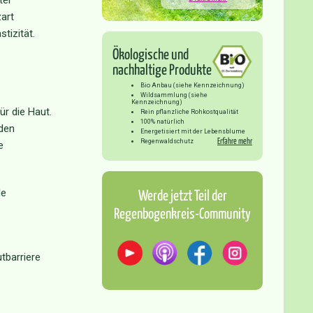
ter
zart
tizität.
Ökologische und
nachhaltige Produkte
Bio Anbau (siehe Kennzeichnung)
Wildsammlung (siehe
Kennzeichnung)
ür die Haut.
Rein pflanzliche Rohkostqualität
100% natürlich
nden
Energetisiert mit der Lebensblume
Erfahre mehr
Regenwaldschutz
e
Werde jetzt Teil der
de
Regenbogenkreis-Community
tbarriere