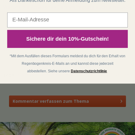
Als Dankeschön für deine Anmeldung zum Newsletter.
Warum die Amazonas Darmreinigung auch eine Lebe
rreinigung ist
E-Mail
Sichere dir dein 10%-Gutschein!
Hier kannst Du die Amazonas Darmreinigung bestell
en>>
*Mit dem Ausfüllen dieses Formulars meldest du dich für den Erhalt von
Regenbogenkreis-E-Mails an und kannst diese jederzeit
abbestellen. Siehe unsere
Datenschutzrichtlinie
Tags:
Amazonas Darmreinigung
,
Verdauung Funktion
,
Darmges
undheit
Kommentar verfassen zum Thema