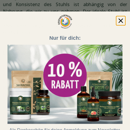
und Konsistenz des Stuhls ist abhängig von der
Nahrung, die wir zu uns nehmen. Der ideale Stuhl ist
nicht klebrig und bleibt nach dem Abspülen nicht an der
Kloschüssel hängen. Je weniger Klopapier man braucht,
desto besser.
Nur für dich:
Lies hier mehr:
Darmreinigung
Amazonas Darmreinigung
Entschlackung
Körperreaktionen
Der Sinn einer Darmpflege
Abnehmen durch Darmreinigung
Zitate
Erfahrungsberichte
Die Leber
Herausforderungen für die Leber