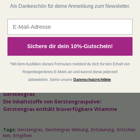
umsonst gilt Gerstengrassaft als Verjüngungselixier.
Als Dankeschön für deine Anmeldung zum Newsletter.
Ein weiterer wichtiger Aspekt ist der Schutz, den grüne
Algen
- und Grassäfte wie Gerstengrassaft gegen
E-Mail
radioaktive Strahlung und Röntgenstrahlung bieten
sollen.
Sichere dir dein 10%-Gutschein!
Hier kannst Du Bio Gerstengras in Rohkostqualität b
estellen>>
*Mit dem Ausfüllen dieses Formulars meldest du dich für den Erhalt von
Regenbogenkreis-E-Mails an und kannst diese jederzeit
Lies hier mehr:
abbestellen. Siehe unsere
Datenschutzrichtlinie
Gerstengras
Die Inhaltstoffe von Gerstengraspulve
r
Gerstengras enthält bioverfügbare Vitamine
Tags:
Gerstengras
,
Gerstengras Wirkung
,
Entsäurung
,
Entschlac
ken
,
Entgiften