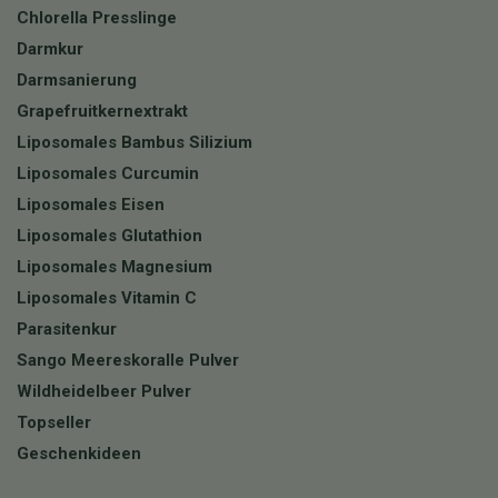
Chlorella Presslinge
Darmkur
Darmsanierung
Grapefruitkernextrakt
Liposomales Bambus Silizium
Liposomales Curcumin
Liposomales Eisen
Liposomales Glutathion
Liposomales Magnesium
Liposomales Vitamin C
Parasitenkur
Sango Meereskoralle Pulver
Wildheidelbeer Pulver
Topseller
Geschenkideen