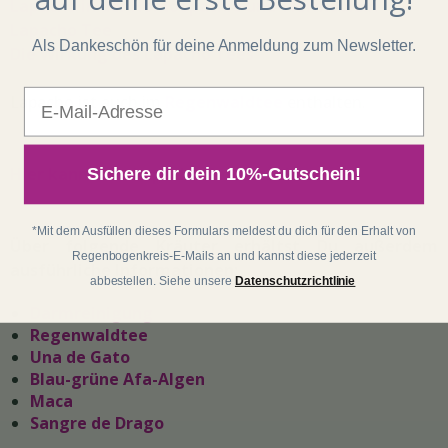
Lapacho in der Homöopathie und Tiermedizin
Lapacho Tee
Als Dankeschön für deine Anmeldung zum Newsletter.
Die Wirkung des Lapacho Tees
E-Mail
Lapacho ist auch im
Regenwaldtee
enthalten.
Hier kannst Du Lapacho Tee bestellen>>
Sichere dir dein 10%-Gutschein!
*Mit dem Ausfüllen dieses Formulars meldest du dich für den Erhalt von
Über folgende Kräuter erhältst Du außerdem
Regenbogenkreis-E-Mails an und kannst diese jederzeit
ausführliche Informationen:
abbestellen. Siehe unsere
Datenschutzrichtlinie
Darmreinigung
Regenwaldtee
Una de Gato
Blau-grüne Afa-Algen
Maca
Sangre de Drago