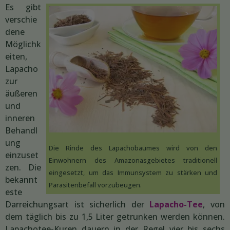
Es gibt
verschie
dene
Möglichk
eiten,
Lapacho
zur
äußeren
und
inneren
Behandl
ung
Die Rinde des Lapachobaumes wird von den
einzuset
Einwohnern des Amazonasgebietes traditionell
zen. Die
eingesetzt, um das Immunsystem zu stärken und
bekannt
Parasitenbefall vorzubeugen.
este
Darreichungsart ist sicherlich der
Lapacho-Tee
, von
dem täglich bis zu 1,5 Liter getrunken werden können.
Lapachotee-Kuren dauern in der Regel vier bis sechs