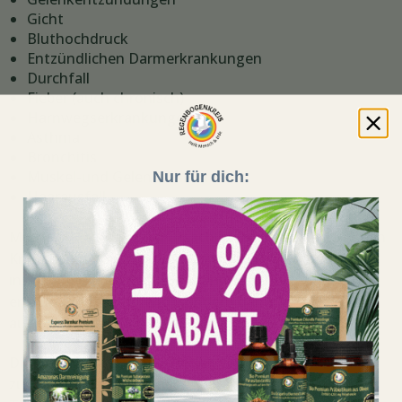
Gicht
Bluthochdruck
Entzündlichen Darmerkrankungen
Durchfall
Fieber (auch chronisch)
Harnwegserkrankungen
Asthma
Bronchitis
Muskel-und Gelenkschmerzen
Nur für dich:
Haarausfall
Mit dem Rückgang der ursächlich schmerzauslösenden
Krankheit nehmen selbstverständlich die Schmerzen
insgesamt ab, so dass die Brennnessel nicht nur
entzündungshemmend, sondern damit einhergehend
auch schmerzlindernd wirken kann.
Die Brennnessel kann in vielen verschiedenen Formen
zu Behandlungszwecken erworben werden, sowohl als