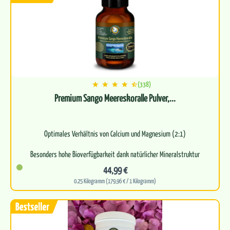
(338)
Premium Sango Meereskoralle Pulver,...
Optimales Verhältnis von Calcium und Magnesium (2:1)
Besonders hohe Bioverfügbarkeit dank natürlicher Mineralstruktur
44,99 €
Natur…
0.25 Kilogramm (179,96 € / 1 Kilogramm)