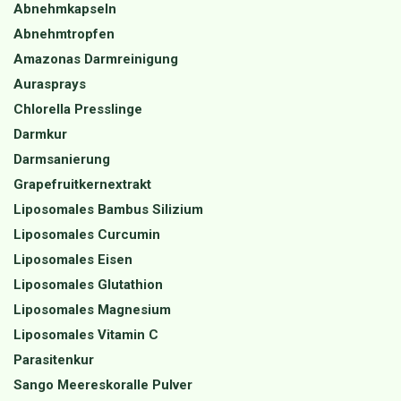
Abnehmkapseln
Abnehmtropfen
Amazonas Darmreinigung
Aurasprays
Chlorella Presslinge
Darmkur
Darmsanierung
Grapefruitkernextrakt
Liposomales Bambus Silizium
Liposomales Curcumin
Liposomales Eisen
Liposomales Glutathion
Liposomales Magnesium
Liposomales Vitamin C
Parasitenkur
Sango Meereskoralle Pulver