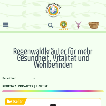
Regenwaldkräuter für mehr
Gesundheit, Vitalität und
Wohlbefinden
REGENWALDKRÄUTER
8 ARTIKEL