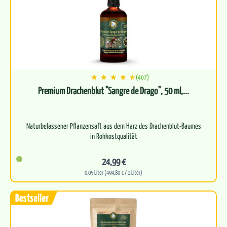
(407)
Premium Drachenblut "Sangre de Drago", 50 ml,...
Naturbelassener Pflanzensaft aus dem Harz des Drachenblut-Baumes
in Rohkostqualität
Besonders hoher Gehalt an OPC (90…
24,99 €
0.05 Liter (499,80 € / 1 Liter)