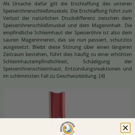
Als Ursache dafür gilt die Erschlaffung des unteren
Speiseröhrenschließmuskels. Die Erschlaffung führt zum
Verlust der natürlichen Druckdifferenz zwischen dem
Speiseröhrenschließmuskel und dem Mageninhalt. Die
empfindliche Schleimhaut der Speiseröhre ist also dem
sauren Mageninneren, das sie nun passiert, schutzlos
ausgesetzt. Bleibt diese Störung über einen längeren
Zeitraum bestehen, führt dies häufig zu einer erhöhten
Schleimhautempfindlichkeit, Schädigung der
Speiseröhrenschleimhaut, Entzündungsreaktionen und
im schlimmsten Fall zu Geschwürbildung. [4]