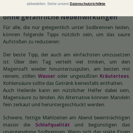
abbestellen. Siehe unsere
Datenschutzrichtlinie
Hilfreiche Tipps gegen Sodbrennen –
ohne gefährliche Nebenwirkungen
Für alle, die nur gelegentlich unter Sodbrennen leiden,
können folgende Tipps nützlich sein, um das saure
Aufstoßen zu reduzieren:
Der beste Tipp, der auch am einfachsten umzusetzen
ist: Über den Tag verteilt viel trinken, um den
Magensaft wieder hinunterzuspülen, am besten mit
reinem, stillen
Wasser
oder ungesüßten
Kräutertees
.
Kohlensäure sollte das Getränk keinesfalls enthalten.
Auch Heilerde kann ein nützlicher Helfer dabei sein,
Magensäure zu binden. Als Alternative können Mandeln
fein zerkaut und heruntergeschluckt werden.
Schwere, fettige Mahlzeiten am Abend beeinträchtigen
massiv die
Schlafqualität
und begünstigen das
unangenehme Sodbrennen. Wenn sich das späte Essen