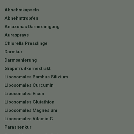
Abnehmkapseln
Abnehmtropfen
Amazonas Darmreinigung
Aurasprays
Chlorella Presslinge
Darmkur
Darmsanierung
Grapefruitkernextrakt
Liposomales Bambus Silizium
Liposomales Curcumin
Liposomales Eisen
Liposomales Glutathion
Liposomales Magnesium
Liposomales Vitamin C
Parasitenkur