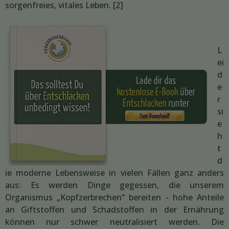
sorgenfreies, vitales Leben. [2]
L
ei
d
e
r
si
e
h
t
d
ie moderne Lebensweise in vielen Fällen ganz anders
aus: Es werden Dinge gegessen, die unserem
Organismus „Kopfzerbrechen“ bereiten - hohe Anteile
an Giftstoffen und Schadstoffen in der Ernährung
können nur schwer neutralisiert werden. Die