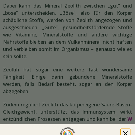
Dabei kann das Mineral Zeolith zwischen „gut“ und
„böse“ unterscheiden. „Böse“, also für den Körper
schädliche Stoffe, werden von Zeolith angezogen und
ausgeschieden. „Gute“, gesundheitsfördernde Stoffe
wie Vitamine, Mineralstoffe und andere wichtige
Nährstoffe bleiben an dem Vulkanmineral nicht haften
und verbleiben somit im Organismus – genauso wie es
sein sollte.
Zeoltih hat sogar eine weitere fast wundersame
Fähigkeit: Einige darin gebundene Mineralstoffe
werden, falls Bedarf besteht, sogar an den Körper
abgegeben.
Zudem reguliert Zeolith das körpereigene Säure-Basen-
Gleichgewicht, unterstützt das Immunsystem, wirkt
entzündlichen Prozessen entgegen und kann bei der
W
undheilung
hilfreich sein.