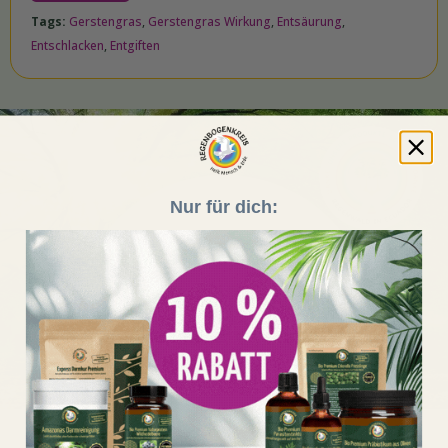
Tags:
Gerstengras
,
Gerstengras Wirkung
,
Entsäurung
,
Entschlacken
,
Entgiften
Nur für dich:
Erfahre hier, wie wir bereits
über 2,147 Mrd. m²
Regenwald schützen
konnten!