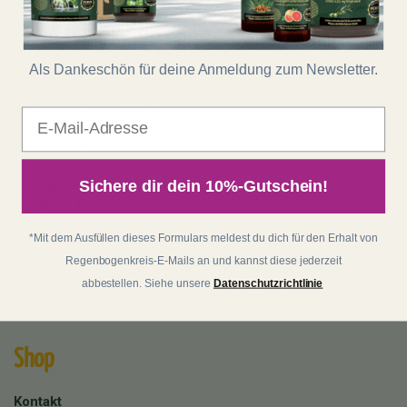
Service
Du erreichst unseren Kundenservice
Als Dankeschön für deine Anmeldung zum Newsletter.
Montag bis Sonntag von
08:00 - 20:00 Uhr unter
E-Mail
0451 - 20 27 11 50
oder
info@regenbogenkreis.de
Sichere dir dein 10%-Gutschein!
Buche hier deine kostenfreie Produktberatung mit
unserem Team:
Beratungstermin buchen
*Mit dem Ausfüllen dieses Formulars meldest du dich für den Erhalt von
Unser Shop läuft auf 100 % Ökostrom aus erneuerbaren
Regenbogenkreis-E-Mails an und kannst diese jederzeit
Energien!
abbestellen. Siehe unsere
Datenschutzrichtlinie
Shop
Kontakt