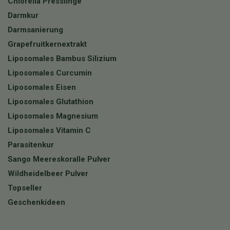
Chlorella Presslinge
Darmkur
Darmsanierung
Grapefruitkernextrakt
Liposomales Bambus Silizium
Liposomales Curcumin
Liposomales Eisen
Liposomales Glutathion
Liposomales Magnesium
Liposomales Vitamin C
Parasitenkur
Sango Meereskoralle Pulver
Wildheidelbeer Pulver
Topseller
Geschenkideen