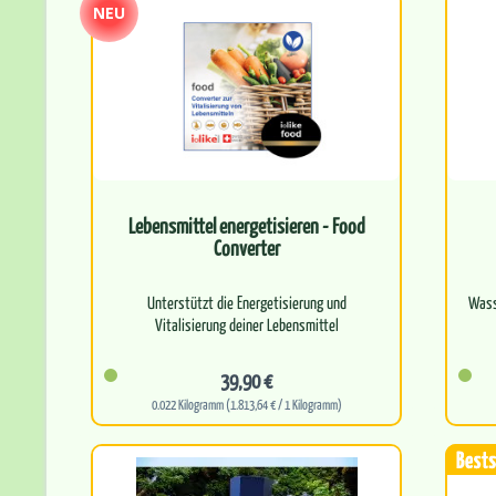
NEU
Lebensmittel energetisieren - Food
Converter
Unterstützt die Energetisierung und
Wass
Vitalisierung deiner Lebensmittel
Kann Geschmack, Frische und Natürlichkeit
39,90 €
von Speisen…
0.022 Kilogramm (1.813,64 € / 1 Kilogramm)