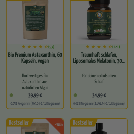
gesunde…
(53)
(121)
Bio Premium Astaxanthin, 60
Traumhaft schlafen,
Kapseln, vegan
Liposomales Melatonin, 30...
Hochwertiges Bio
Für deinen erholsamen
Astaxanthin aus
Schlaf
natürlichen Algen
GABA, Magnesium und
39,99 €
34,99 €
Unterstützt die
Melatonin in einer
0.052 Kilogramm (769,04 € / 1 Kilogramm)
0.013 Kilogramm (2.691,54 € / 1 Kilogramm)
Zellgesundheit und
liposomalen Kapsel
antioxidative Abwehrkraft
Hohe Bioverfügbarkeit
Trägt zum…
-50%
Ohne Nebenwirkungen