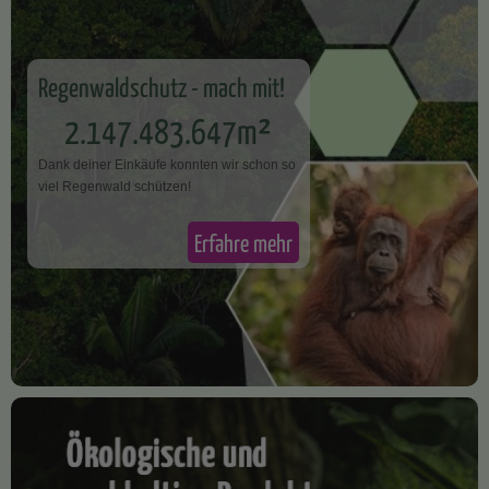
Regenwaldschutz - mach mit!
2.147.483.647m²
Dank deiner Einkäufe konnten wir schon so
v​iel Regenwald schützen!
Erfahre mehr