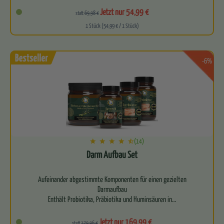
Befreit deinen Körper auf allen Ebenen
Jetzt nur 54,99 €
statt
69,98 €
1 Stück (54,99 € / 1 Stück)
Begl…
-6%
(14)
Darm Aufbau Set
Aufeinander abgestimmte Komponenten für einen gezielten
Darmaufbau
Enthält Probiotika, Präbiotika und Huminsäuren in…
Jetzt nur 169,99 €
statt
179,96 €