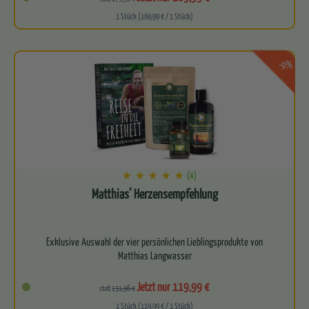
1 Stück (169,99 € / 1 Stück)
-9%
(4)
Matthias‘ Herzensempfehlung
Exklusive Auswahl der vier persönlichen Lieblingsprodukte von
Matthias Langwasser
Kraftvolles Quartett aus…
Jetzt nur 119,99 €
statt
131,96 €
1 Stück (119,99 € / 1 Stück)