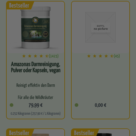
Befreit…
Für optimale…
(1423)
(45)
Amazonas Darmreinigung,
Pulver oder Kapseln, vegan
Reinigt effektiv den Darm
Für alle die Wildkräuter
lieben
79,99 €
0,00 €
0.252 Kilogramm (257,90 € / 1 Kilogramm)
Leitet natürlich
Schadstoffe aus
Perfekte Basis für eine