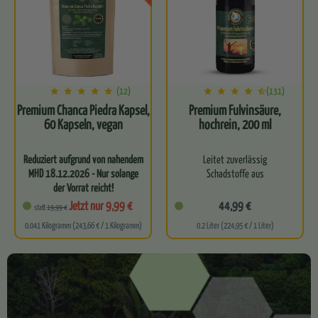
…
(12)
(131)
Premium Chanca Piedra Kapsel,
Premium Fulvinsäure,
60 Kapseln, vegan
hochrein, 200 ml
Reduziert aufgrund von nahendem
Leitet zuverlässig
MHD 18.12.2026 - Nur solange
Schadstoffe aus
der Vorrat reicht!
Hochdosierte Chanca Piedra
Entgiftet dich effektiv auf
Jetzt nur 9,99 €
44,99 €
statt
19,99 €
in praktischer…
Zellebene
0.041 Kilogramm (243,66 € / 1 Kilogramm)
0.2 Liter (224,95 € / 1 Liter)
Kurbelt deinen
körpereigenen
Zellstoffwechsel an