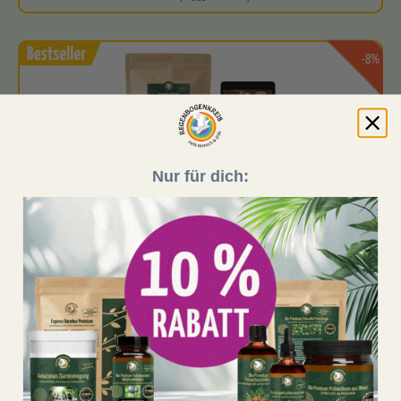
-8%
Nur für dich:
(298)
Entschlackungskur Set (Pulver)
Ganzheitlich abgestimmtes Set aus
Amazonas Darmreinigung
und
Regenwaldtee
für eine intensive 2-Monats-Entschlackung
Zweimonatig…
Jetzt nur 114,99 €
statt
124,97 €
1 Stück (114,99 € / 1 Stück)