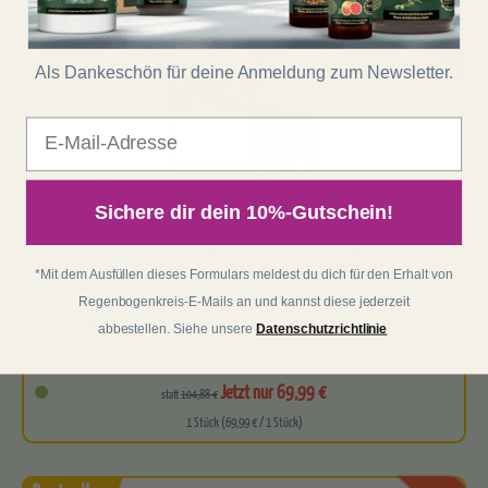
-33%
Als Dankeschön für deine Anmeldung zum Newsletter.
E-Mail
Sichere dir dein 10%-Gutschein!
(11)
Abnehm-Set: Loslassen, mit E-Book "Vegane...
*Mit dem Ausfüllen dieses Formulars meldest du dich für den Erhalt von
Regenbogenkreis-E-Mails an und kannst diese jederzeit
Ganzheitliches Set zur natürlichen Unterstützung von Stoffwechsel
abbestellen. Siehe unsere
Datenschutzrichtlinie
und Fettverdauung
Enthält einen Doppelpack der bewährten…
Jetzt nur 69,99 €
statt
104,88 €
1 Stück (69,99 € / 1 Stück)