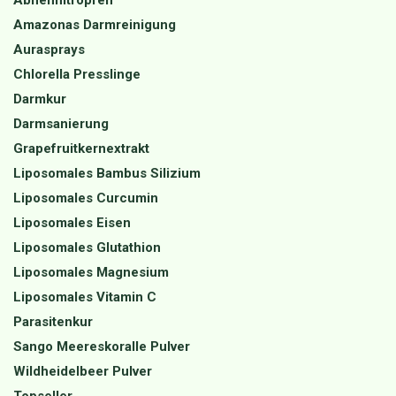
Amazonas Darmreinigung
Aurasprays
Chlorella Presslinge
Darmkur
Darmsanierung
Grapefruitkernextrakt
Liposomales Bambus Silizium
Liposomales Curcumin
Liposomales Eisen
Liposomales Glutathion
Liposomales Magnesium
Liposomales Vitamin C
Parasitenkur
Sango Meereskoralle Pulver
Wildheidelbeer Pulver
Topseller