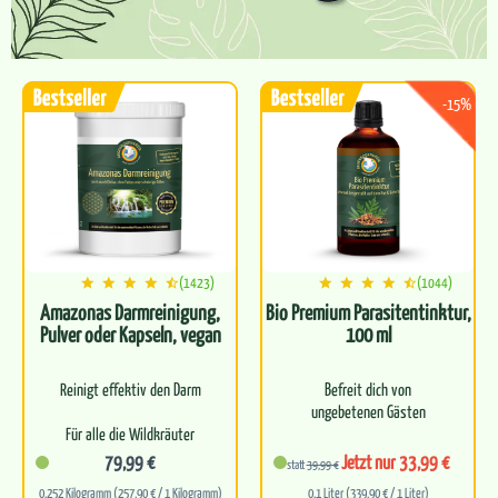
-15%
(1423)
(1044)
Amazonas Darmreinigung,
Bio Premium Parasitentinktur,
Pulver oder Kapseln, vegan
100 ml
Reinigt effektiv den Darm
Befreit dich von
ungebetenen Gästen
Für alle die Wildkräuter
lieben
Fördert die Balance
79,99 €
Jetzt nur 33,99 €
statt
39,99 €
zwischen Körper und Geist
0.252 Kilogramm (257,90 € / 1 Kilogramm)
0.1 Liter (339,90 € / 1 Liter)