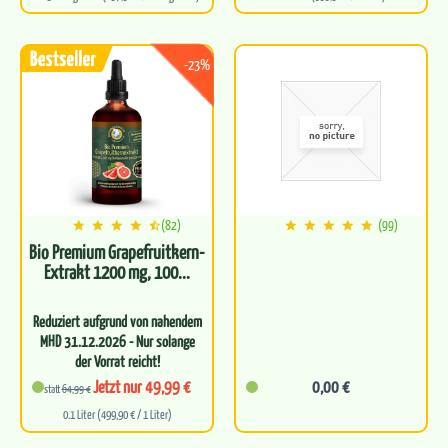
Leitet natürlich
Schadstoffe aus
Frei von synthetischen
Zusätzen
Perfekte Basis für eine
-23%
gesunde…
Für optimale…
(82)
(99)
Bio Premium Grapefruitkern-
Extrakt 1200 mg, 100...
Reduziert aufgrund von nahendem
MHD 31.12.2026 - Nur solange
der Vorrat reicht!
Bio-Grapefruitkernextrakt
Jetzt nur 49,99 €
0,00 €
statt
64,99 €
mit hohem Gehalt an…
0.1 Liter (499,90 € / 1 Liter)