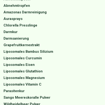
Abnehmtropfen
Amazonas Darmreinigung
Aurasprays
Chlorella Presslinge
Darmkur
Darmsanierung
Grapefruitkernextrakt
Liposomales Bambus Silizium
Liposomales Curcumin
Liposomales Eisen
Liposomales Glutathion
Liposomales Magnesium
Liposomales Vitamin C
Parasitenkur
Sango Meereskoralle Pulver
Wildheidelbeer Pulver