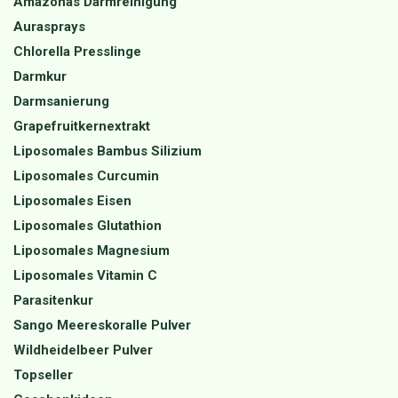
Amazonas Darmreinigung
Aurasprays
Chlorella Presslinge
Darmkur
Darmsanierung
Grapefruitkernextrakt
Liposomales Bambus Silizium
Liposomales Curcumin
Liposomales Eisen
Liposomales Glutathion
Liposomales Magnesium
Liposomales Vitamin C
Parasitenkur
Sango Meereskoralle Pulver
Wildheidelbeer Pulver
Topseller