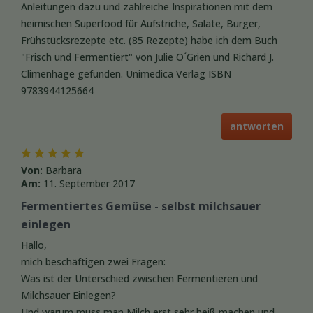
Anleitungen dazu und zahlreiche Inspirationen mit dem
heimischen Superfood für Aufstriche, Salate, Burger,
Frühstücksrezepte etc. (85 Rezepte) habe ich dem Buch
"Frisch und Fermentiert" von Julie O´Grien und Richard J.
Climenhage gefunden. Unimedica Verlag ISBN
9783944125664
antworten
Von:
Barbara
Am:
11. September 2017
Fermentiertes Gemüse - selbst milchsauer
einlegen
Hallo,
mich beschäftigen zwei Fragen:
Was ist der Unterschied zwischen Fermentieren und
Milchsauer Einlegen?
Und warum muss man Milch erst sehr heiß machen und