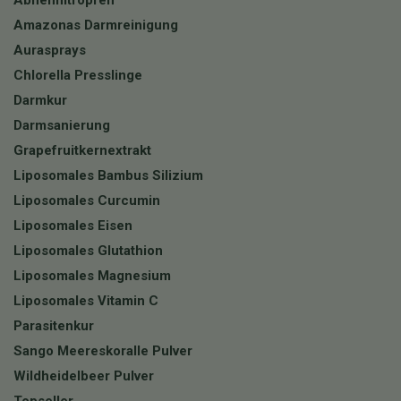
Abnehmtropfen
Amazonas Darmreinigung
Aurasprays
Chlorella Presslinge
Darmkur
Darmsanierung
Grapefruitkernextrakt
Liposomales Bambus Silizium
Liposomales Curcumin
Liposomales Eisen
Liposomales Glutathion
Liposomales Magnesium
Liposomales Vitamin C
Parasitenkur
Sango Meereskoralle Pulver
Wildheidelbeer Pulver