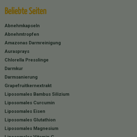
Beliebte Seiten
Abnehmkapseln
Abnehmtropfen
Amazonas Darmreinigung
Aurasprays
Chlorella Presslinge
Darmkur
Darmsanierung
Grapefruitkernextrakt
Liposomales Bambus Silizium
Liposomales Curcumin
Liposomales Eisen
Liposomales Glutathion
Liposomales Magnesium