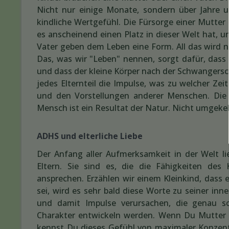
Nicht nur einige Monate, sondern über Jahre u
kindliche Wertgefühl. Die Fürsorge einer Mutter 
es anscheinend einen Platz in dieser Welt hat, 
Vater geben dem Leben eine Form. All das wird ni
Das, was wir "Leben" nennen, sorgt dafür, dass s
und dass der kleine Körper nach der Schwangerscha
jedes Elternteil die Impulse, was zu welcher Ze
und den Vorstellungen anderer Menschen. Die 
Mensch ist ein Resultat der Natur. Nicht umgeke
ADHS und elterliche Liebe
Der Anfang aller Aufmerksamkeit in der Welt l
Eltern. Sie sind es, die die Fähigkeiten des
ansprechen. Erzählen wir einem Kleinkind, dass
sei, wird es sehr bald diese Worte zu seiner in
und damit Impulse verursachen, die genau so
Charakter entwickeln werden. Wenn Du Mutter o
kennst Du dieses Gefühl von maximaler Konzent