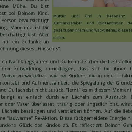
keine Mühe. Du bist
bst bei Deinem Kind.
Mutter und Kind in Resonanz.
 Person beaufsichtigt
Aufmerksamkeit und Konzentration de
dung. Manchmal ist Dir
gegenüber ihrem Kind weckt genau diese F
eschäftigt bist. Aber
in ihm.
d nur ein Gedanke an
ehmung dieses „Einsseins“.
den Nachkriegsjahren und Du kennst sicher die Feststellu
n ihrer Entwicklung zurückliegen, dass sich bei ihnen
Weise entwickelten, wie bei Kindern, die in einer intakt
perkontakt und Aufmerksamkeit, die Spiegelung der Grund
d Du lächelst nicht zurück, "lernt" es in diesem Moment
 bringt es einfach durch ein Lächeln zum Ausdruck. 
oder Vater überlastet, traurig oder ängstlich bist, wirs
Lächeln bestätigen und verstärken können. Auf die lieb
eine "lauwarme" Re-Aktion. Diese rückgemeldete Energie 
fundene Glück des Kindes ab. Es reflektiert Deinen Ge