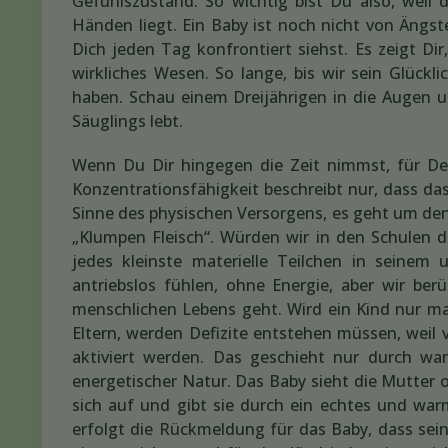
Gefühlszustand. So wichtig bist Du also, weil
Händen liegt. Ein Baby ist noch nicht von Ängs
Dich jeden Tag konfrontiert siehst. Es zeigt D
wirkliches Wesen. So lange, bis wir sein Glüc
haben. Schau einem Dreijährigen in die Augen 
Säuglings lebt.
Wenn Du Dir hingegen die Zeit nimmst, für Dei
Konzentrationsfähigkeit beschreibt nur, dass d
Sinne des physischen Versorgens, es geht um den 
„Klumpen Fleisch“. Würden wir in den Schulen 
jedes kleinste materielle Teilchen in seinem 
antriebslos fühlen, ohne Energie, aber wir be
menschlichen Lebens geht. Wird ein Kind nur mat
Eltern, werden Defizite entstehen müssen, weil 
aktiviert werden. Das geschieht nur durch warm
energetischer Natur. Das Baby sieht die Mutter o
sich auf und gibt sie durch ein echtes und war
erfolgt die Rückmeldung für das Baby, dass sein 