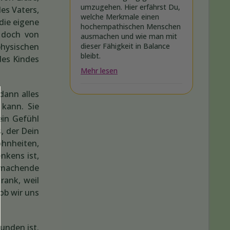
umzugehen. Hier erfährst Du,
es Vaters,
welche Merkmale einen
die eigene
hochempathischen Menschen
n doch von
ausmachen und wie man mit
physischen
dieser Fähigkeit in Balance
bleibt.
des Kindes
Mehr lesen
dann alles
kann. Sie
ein Gefühl
, der Dein
ohnheiten,
nkens ist,
kmachende
rank, weil
ob wir uns
unden ist.