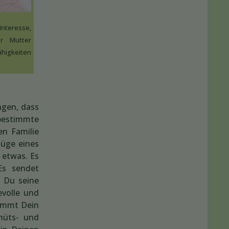
Interesse,
r Mutter
ähigkeiten
ngen, dass
 bestimmte
en Familie
züge eines
 etwas. Es
Es sendet
t Du seine
evolle und
nimmt Dein
müts- und