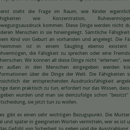
uerst steht die Frage im Raum, wie Kinder eigentli
ähigkeiten wie Konzentration, Ruhevermö
wegungsausdruck kommen. Diese Dinge werden nicht du
deren Menschen in sie hineingelegt. Sämtliche Fähigkeit
nem Kind von Geburt an vorhanden und angelegt. Die Fä
chwimmen ist in einem Säugling ebenso existent
hvermögen, die Fähigkeit zu sprechen oder eine Fremds
herrschen. Wir können all diese Dinge nicht "erlernen", wei
on außen in den Menschen eingegeben werden kö
formationen über die Dinge der Welt. Die Fähigkeiten s
nsichtlich der entsprechenden Ausdrucksfähigkeit angel
nge dann praktisch zu tun, erfordert nur das Wissen, dass
geben wurden und man sie demzufolge schon "besitzt" 
tscheidung, sie jetzt tun zu wollen.
des gibt es einen sehr wichtigen Bezugspunkt. Die Mutte
al und später in geeigneten Worten vermitteln, wer es ist 
das Gefühl von Sicherheit zu geben und die Ausstrahlung 