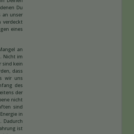
 in Deinen
t denen Du
s an unser
n verdeckt
ugen eines
 Mangel an
. Nicht im
 sind kein
rden, dass
ss wir uns
Anfang des
eitens der
bene nicht
aften sind
Energie in
k. Dadurch
ahrung ist