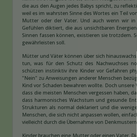
die aus den Augen jedes Babys spricht, zu reflek
weil es im wahrsten Sinne des Wortes ein Teil vo
Mutter oder der Vater. Und auch wenn wir in 
Gefühlen diktiert, die aus unsichtbaren Energie
Sinnen fassen können, existieren sie trotzdem. S
gewährleisten soll.
Mütter und Väter können über sich hinauswachsen
tun, was für den Schutz des Nachwuchses not
schützen instinktiv ihre Kinder vor Gefahren ph
"Nein" zu Anweisungen anderer Menschen bezüglic
Kind vor Schaden bewahren wollte. Doch unsere W
dass die meisten Menschen vergessen haben, das
dass harmonisches Wachstum und gesunde Entwi
Strukturen als normal deklariert und die wenige
Menschen, die sich nicht anpassen wollen, einfac
vielleicht durch die Übernahme von Denkmustern
Kinder brauchen eine Mutter oder einen Vater. Di