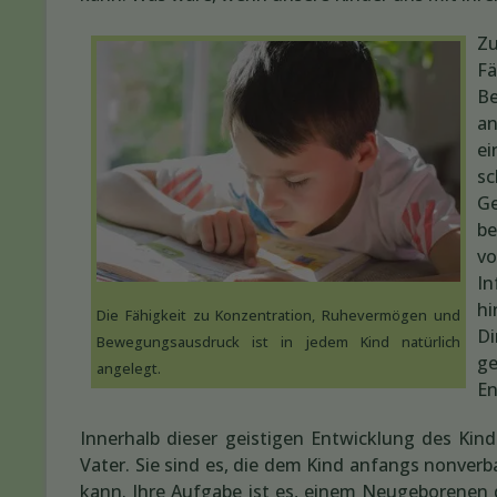
Z
F
Be
an
ei
s
Ge
be
v
In
hi
Die Fähigkeit zu Konzentration, Ruhevermögen und
Di
Bewegungsausdruck ist in jedem Kind natürlich
ge
angelegt.
En
Innerhalb dieser geistigen Entwicklung des Kin
Vater. Sie sind es, die dem Kind anfangs nonverb
kann. Ihre Aufgabe ist es, einem Neugeborenen 