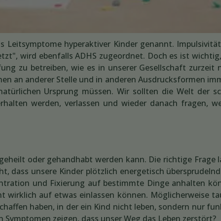
 Leitsymptome hyperaktiver Kinder genannt. Impulsivität
zt", wird ebenfalls ADHS zugeordnet. Doch es ist wichtig
 zu betreiben, wie es in unserer Gesellschaft zurzeit n
hen an anderer Stelle und in anderen Ausdrucksformen im
 natürlichen Ursprung müssen. Wir sollten die Welt der s
rhalten werden, verlassen und wieder danach fragen, w
S geheilt oder gehandhabt werden kann. Die richtige Frage l
ht, dass unsere Kinder plötzlich energetisch übersprudelnd
zentration und Fixierung auf bestimmte Dinge anhalten kö
ht wirklich auf etwas einlassen können. Möglicherweise t
schaffen haben, in der ein Kind nicht leben, sondern nur fu
en Symptomen zeigen, dass unser Weg das Leben zerstört?