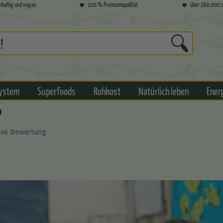
hhaltig und vegan
100 % Premiumqualität
über 260.000 z
ystem
Superfoods
Rohkost
Natürlich leben
Ener
?
tive Bewertung