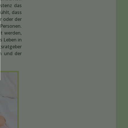
istenz das
ühlt, dass
r oder der
 Personen.
gt werden,
s Leben in
gsratgeber
n und der