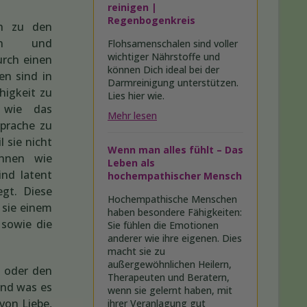
reinigen |
Regenbogenkreis
ch zu den
gen und
Flohsamenschalen sind voller
wichtiger Nährstoffe und
rch einen
können Dich ideal bei der
en sind in
Darmreinigung unterstützen.
higkeit zu
Lies hier wie.
 wie das
Mehr lesen
prache zu
l sie nicht
Wenn man alles fühlt – Das
nnen wie
Leben als
ind latent
hochempathischer Mensch
egt. Diese
Hochempathische Menschen
 sie einem
haben besondere Fähigkeiten:
sowie die
Sie fühlen die Emotionen
anderer wie ihre eigenen. Dies
macht sie zu
außergewöhnlichen Heilern,
r oder den
Therapeuten und Beratern,
und was es
wenn sie gelernt haben, mit
von Liebe,
ihrer Veranlagung gut