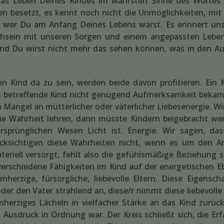
 das Leben Deines Kindes im wahrsten Sinne des Wortes
ten besetzt, es kennt noch nicht die Unmöglichkeiten, mi
ir, wer Du am Anfang Deines Lebens warst. Es erinnert un
klichsein mit unseren Sorgen und einem angepassten Lebe
und Du wirst nicht mehr das sehen können, was in den A
n Kind da zu sein, werden beide davon profitieren. Ein
as betreffende Kind nicht genügend Aufmerksamkeit bekam
Mangel an mütterlicher oder väterlicher Liebesenergie. Wir
die Wahrheit lehren, dann müsste Kindern beigebracht we
ursprünglichen Wesen Licht ist. Energie. Wir sagen, da
rücksichtigen diese Wahrheiten nicht, wenn es um den 
eriell versorgt, fehlt also die gefühlsmäßige Beziehung s
verschiedene Fähigkeiten im Kind auf der energetischen E
herzige, fürsorgliche, liebevolle Eltern. Diese Eigensch
der den Vater strahlend an, diese/r nimmt diese liebevolle 
mherziges Lächeln in vielfacher Stärke an das Kind zurüc
Ausdruck in Ordnung war. Der Kreis schließt sich, die Erf