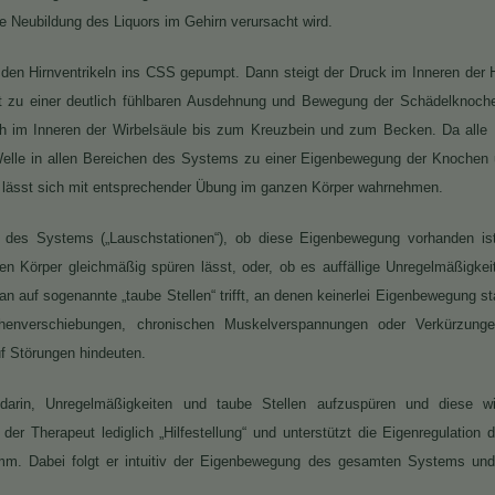
e Neubildung des Liquors im Gehirn verursacht wird.
den Hirnventrikeln ins CSS gepumpt. Dann steigt der Druck im Inneren der 
t zu einer deutlich fühlbaren Ausdehnung und Bewegung der Schädelknoche
ch im Inneren der Wirbelsäule bis zum Kreuzbein und zum Becken. Da alle
 Welle in allen Bereichen des Systems zu einer Eigenbewegung der Knoche
lässt sich mit entsprechender Übung im ganzen Körper wahrnehmen.
len des Systems („Lauschstationen“), ob diese Eigenbewegung vorhanden i
zen Körper gleichmäßig spüren lässt, oder, ob es auffällige Unregelmäßigke
auf sogenannte „taube Stellen“ trifft, an denen keinerlei Eigenbewegung sta
enverschiebungen, chronischen Muskelverspannungen oder Verkürzung
 Störungen hindeuten.
 darin, Unregelmäßigkeiten und taube Stellen aufzuspüren und diese w
der Therapeut lediglich „Hilfestellung“ und unterstützt die Eigenregulation
. Dabei folgt er intuitiv der Eigenbewegung des gesamten Systems und