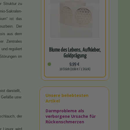
r Struktur zu
io-Sakralen-
ium“ ist das
euzbein. Der
asis aus dem
er Zentrales
Blume des Lebens, Aufkleber,
und reguliert
Goldprägung
 Störungen im
9,99 €
10 Stück (0,60 € / 1 Stück)
t darstellt,
Unsere beliebtesten
, Gefäße usw.
Artikel
Darmprobleme als
verborgene Ursache für
schlauch, der
Rückenschmerzen
 Liquor wird