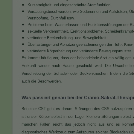
Kurzatmigkeit und eingeschränkte Atemfunktion
Verdauungsbeschwerden, wie Sodbrennen und Aufstoßen, Üb
Verstopfung, Durchfall usw.
Probleme beim Wasserlassen und Funktionsstörungen der Bl
sexuelle Verklemmtheit, Erektionsprobleme, Scheidenkrämpfe,
veränderte Beckenhaltung- und Beweglichkeit
Überlastungs- und Abnutzungserscheinungen der Hüft-, Knie
veränderte Körperhaltung und veränderte Bewegungsmuster
Es kommt häufig vor, dass der behandelnde Arzt ein völlig ges
Herkunft wieder nach Hause geschickt wird. Die Ursache lie
Verschiebung der Schädel- oder Beckenknochen. Indem die Stö
auch die Beschwerden.
Was passiert genau bei der Cranio-Sakral-Therap
Bei einer CST geht es darum, Störungen des CSS aufzuspüren u
ist unser Körper selbst in der Lage, kleinere Störungen selbs
manchen Fällen reicht das jedoch nicht aus und es kommt
diagnostisches Werkzeug zum Aufspüren solcher Blockaden und S