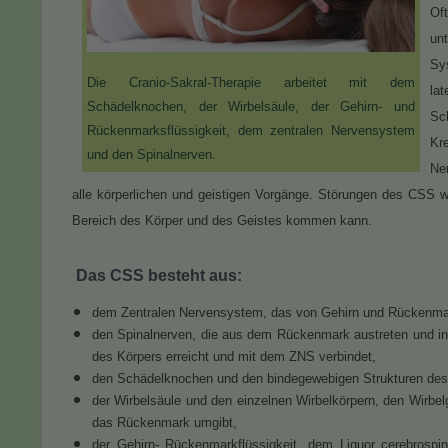
Of
un
Sy
Die Cranio-Sakral-Therapie arbeitet mit dem
la
Schädelknochen, der Wirbelsäule, der Gehirn- und
Sc
Rückenmarksflüssigkeit, dem zentralen Nervensystem
Kr
und den Spinalnerven.
Ne
alle körperlichen und geistigen Vorgänge. Störungen des CSS w
Bereich des Körper und des Geistes kommen kann.
Das CSS besteht aus:
dem Zentralen Nervensystem, das von Gehirn und Rückenmark 
den Spinalnerven, die aus dem Rückenmark austreten und in
des Körpers erreicht und mit dem ZNS verbindet,
den Schädelknochen und den bindegewebigen Strukturen des 
der Wirbelsäule und den einzelnen Wirbelkörpern, den Wirb
das Rückenmark umgibt,
der Gehirn- Rückenmarkflüssigkeit, dem Liquor cerebros