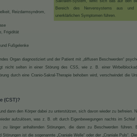
Sakralen-System, wirkt sich das auf den be
Bereich des Nervensystems aus und
elkeit, Reizdarmsyndrom,
unerklärlichen Symptomen führen.
ase
 Frigidität
- und Fußgelenke
undes Organ diagnostiziert und der Patient mit „diffusen Beschwerden“ psyc
gt nicht selten in einer Störung des CSS, wie z. B. einer Wirbelblockad
rung durch eine Cranio-Sakral-Therapie behoben wird, verschwindet die U
ie (CST)?
nd dann den Körper dabei zu unterstützen, sich davon wieder zu befreien. 
t wieder aufzulösen, was z. B. oft durch Eigenbewegungen nachts im Schlaf 
 zu länger anhaltenden Störungen, die dann zu Beschwerden führen. E
törungen ist die sogenannte „Craniale Welle“ oder der „Craniale Puls“. Di