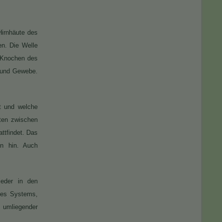
Hirnhäute des
n. Die Welle
 Knochen des
n und Gewebe.
st und welche
iten zwischen
ttfindet. Das
en hin. Auch
ieder in den
 des Systems,
 umliegender