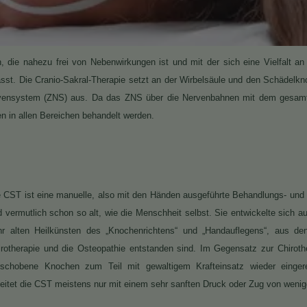
, die nahezu frei von Nebenwirkungen ist und mit der sich eine Vielfalt an 
sst. Die Cranio-Sakral-Therapie setzt an der Wirbelsäule und den Schädelk
Nervensystem (ZNS) aus. Da das ZNS über die Nervenbahnen mit dem gesamt
n in allen Bereichen behandelt werden.
e CST ist eine manuelle, also mit den Händen ausgeführte Behandlungs- und
 vermutlich schon so alt, wie die Menschheit selbst. Sie entwickelte sich a
hr alten Heilkünsten des „Knochenrichtens“ und „Handauflegens“, aus de
irotherapie und die Osteopathie entstanden sind. Im Gegensatz zur Chirothe
rschobene Knochen zum Teil mit gewaltigem Krafteinsatz wieder einger
beitet die CST meistens nur mit einem sehr sanften Druck oder Zug von wen