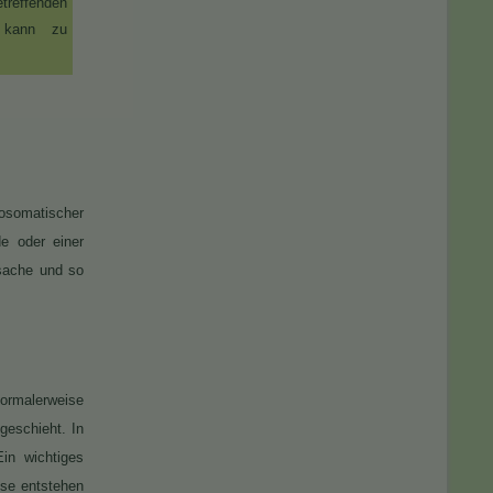
treffenden
 kann zu
hosomatischer
e oder einer
rsache und so
Normalerweise
geschieht. In
in wichtiges
ese entstehen