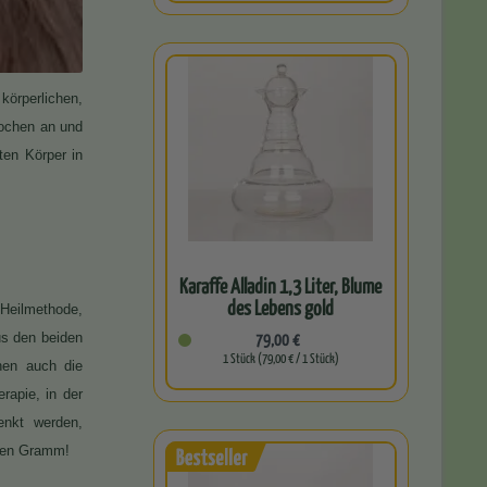
körperlichen,
nochen an und
en Körper in
Karaffe Alladin 1,3 Liter, Blume
des Lebens gold
 Heilmethode,
79,00 €
us den beiden
1 Stück (79,00 € / 1 Stück)
nen auch die
rapie, in der
enkt werden,
igen Gramm!