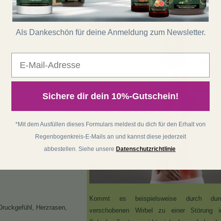
 des Cranio-Sakralen-Systems herrühren:
d Migräne
Als Dankeschön für deine Anmeldung zum Newsletter.
E-Mail
arakters
Sichere dir dein 10%-Gutschein!
 Kindern
*Mit dem Ausfüllen dieses Formulars meldest du dich für den Erhalt von
Regenbogenkreis-E-Mails an und kannst diese jederzeit
abbestellen. Siehe unsere
Datenschutzrichtlinie
eit, eingeschränkte
chultern
Kommt es beispielsweise durch dur
Druckgefühl, Herzrasen,
verschobenen Wirbel zu einer Störung i