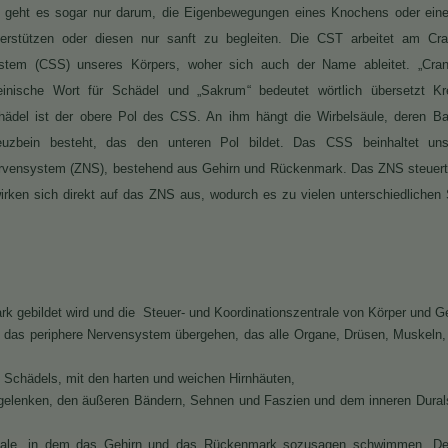
t geht es sogar nur darum, die Eigenbewegungen eines Knochens oder eine
terstützen oder diesen nur sanft zu begleiten. Die CST arbeitet am Cran
stem (CSS) unseres Körpers, woher sich auch der Name ableitet. „Cran
teinische Wort für Schädel und „Sakrum“ bedeutet wörtlich übersetzt Kr
hädel ist der obere Pol des CSS. An ihm hängt die Wirbelsäule, deren B
euzbein besteht, das den unteren Pol bildet. Das CSS beinhaltet uns
rvensystem (ZNS), bestehend aus Gehirn und Rückenmark. Das ZNS steuert 
irken sich direkt auf das ZNS aus, wodurch es zu vielen unterschiedlichen
gebildet wird und die Steuer- und Koordinationszentrale von Körper und Geis
 das periphere Nervensystem übergehen, das alle Organe, Drüsen, Muskeln
Schädels, mit den harten und weichen Hirnhäuten,
elgelenken, den äußeren Bändern, Sehnen und Faszien und dem inneren Dural
pinale, in dem das Gehirn und das Rückenmark sozusagen schwimmen. Der