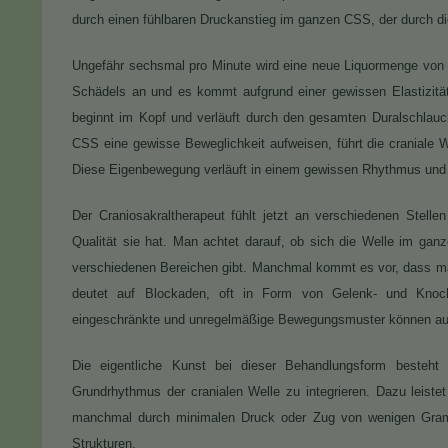
durch einen fühlbaren Druckanstieg im ganzen CSS, der durch di
Ungefähr sechsmal pro Minute wird eine neue Liquormenge von 
Schädels an und es kommt aufgrund einer gewissen Elastizitä
beginnt im Kopf und verläuft durch den gesamten Duralschlau
CSS eine gewisse Beweglichkeit aufweisen, führt die craniale
Diese Eigenbewegung verläuft in einem gewissen Rhythmus und 
Der Craniosakraltherapeut fühlt jetzt an verschiedenen Stel
Qualität sie hat. Man achtet darauf, ob sich die Welle im gan
verschiedenen Bereichen gibt. Manchmal kommt es vor, dass man 
deutet auf Blockaden, oft in Form von Gelenk- und Knoch
eingeschränkte und unregelmäßige Bewegungsmuster können auf
Die eigentliche Kunst bei dieser Behandlungsform besteht
Grundrhythmus der cranialen Welle zu integrieren. Dazu leistet 
manchmal durch minimalen Druck oder Zug von wenigen Gramm
Strukturen.