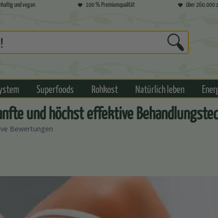
hhaltig und vegan
100 % Premiumqualität
über 260.000 z
ystem
Superfoods
Rohkost
Natürlich leben
Ener
 sanfte und höchst effektive Behandlungs
tive Bewertungen