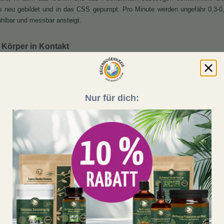
s neu gebildet und in das CSS gepumpt. Pro Minute werden ungefähr 0,3-0
ühlbar und messbar ansteigt.
 Körper in Kontakt
perlichen, geistigen und seelischen Vorgänge koordiniert. Über die Spinaln
ers verbunden und reguliert die Aufrechterhaltung aller Körperfunktionen. Gle
auch unsere Sinneswahrnehmungen zuständig. Kommt es zu Störungen im CSS
Nur für dich:
reichen des Körpers, aber auch des Geistes und der Psyche führen.
ekt auf das ZNS
z. B. durch einen verschobenen Wirbel, bedeutet das eine Stresssitua
st nun an dieser Stelle in beide Richtungen verändert: Die Region, die im
lsche Signale. Gleichzeitig werden aber auch Fehlinformationen nach obe
es CSS zu unerklärlichen Symptomen und Beschwerden im ganzen Körper, an
führen.