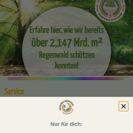
Erfahre hier, wie wir bereits
über 2,147 Mrd. m²
Regenwald schützen
konnten!
Service
Du erreichst unseren Kundenservice
Montag bis Sonntag von
08:00 - 20:00 Uhr unter
Nur für dich:
0451 - 20 27 11 50
oder