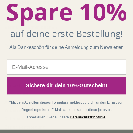
Spare 10%
info@regenbogenkreis.de
Buche hier deine kostenfreie Produktberatung mit
unserem Team:
Beratungstermin buchen
auf deine erste Bestellung!
Unser Shop läuft auf 100 % Ökostrom aus erneuerbaren
Energien!
Als Dankeschön für deine Anmeldung zum Newsletter.
E-Mail
Shop
Sichere dir dein 10%-Gutschein!
Kontakt
Impressum
AGB
*Mit dem Ausfüllen dieses Formulars meldest du dich für den Erhalt von
Widerrufsrecht
Regenbogenkreis-E-Mails an und kannst diese jederzeit
abbestellen. Siehe unsere
Datenschutzrichtlinie
Datenschutz
Batterieentsorgung