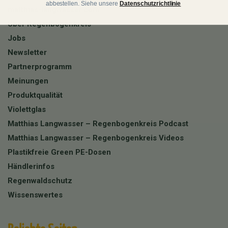
abbestellen. Siehe unsere
Datenschutzrichtlinie
matthias-langwasser.com
Über Regenbogenkreis
Jobs
Newsletter
Partnerprogramm
Meinungen
Produktqualität
Violettglas
Matthias Langwasser – Regenbogenkreis Podcast
Matthias Langwasser – Regenbogenkreis Videos
Plastikfreie Green PE-Dosen
Händlerinfos
Regenwaldschutz
Wissenswertes