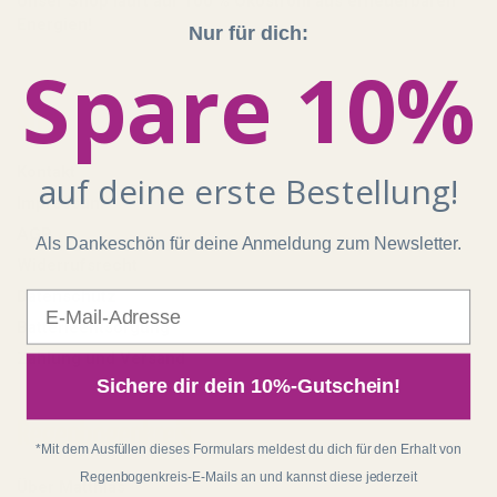
Unser Shop läuft auf 100 % Ökostrom aus erneuerbaren
Energien!
Nur für dich:
Spare 10%
Shop
Kontakt
auf deine erste Bestellung!
Impressum
AGB
Als Dankeschön für deine Anmeldung zum Newsletter.
Widerrufsrecht
Datenschutz
E-Mail
Batterieentsorgung
Zahlung und Versand
Sichere dir dein 10%-Gutschein!
Regenbogenkreis
*Mit dem Ausfüllen dieses Formulars meldest du dich für den Erhalt von
Regenbogenkreis-E-Mails an und kannst diese jederzeit
Über Matthias