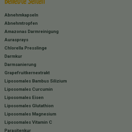
Beliebte Seiten
Abnehmkapseln
Abnehmtropfen
Amazonas Darmreinigung
Aurasprays
Chlorella Presslinge
Darmkur
Darmsanierung
Grapefruitkernextrakt
Liposomales Bambus Silizium
Liposomales Curcumin
Liposomales Eisen
Liposomales Glutathion
Liposomales Magnesium
Liposomales Vitamin C
Parasitenkur