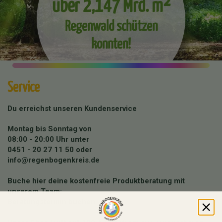
über 2,147 Mrd. m²
Regenwald schützen
konnten!
Service
Du erreichst unseren Kundenservice
Montag bis Sonntag von
08:00 - 20:00 Uhr unter
0451 - 20 27 11 50
oder
info@regenbogenkreis.de
Buche hier deine kostenfreie Produktberatung mit
unserem Team:
Beratungstermin buchen