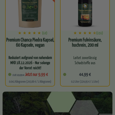
…
(12)
(131)
Premium Chanca Piedra Kapsel,
Premium Fulvinsäure,
60 Kapseln, vegan
hochrein, 200 ml
Reduziert aufgrund von nahendem
Leitet zuverlässig
MHD 18.12.2026 - Nur solange
Schadstoffe aus
der Vorrat reicht!
Hochdosierte Chanca Piedra
Entgiftet dich effektiv auf
Jetzt nur 9,99 €
44,99 €
statt
19,99 €
in praktischer…
Zellebene
0.041 Kilogramm (243,66 € / 1 Kilogramm)
0.2 Liter (224,95 € / 1 Liter)
Kurbelt deinen
körpereigenen
Zellstoffwechsel an