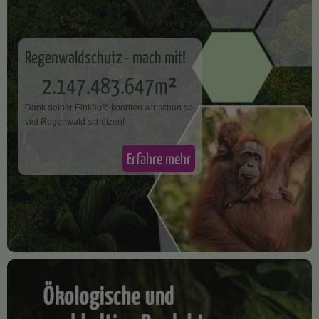
Regenwaldschutz - mach mit!
2.147.483.647m²
Dank deiner Einkäufe konnten wir schon so
v​iel Regenwald schützen!
Erfahre mehr