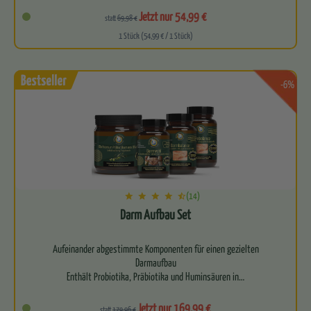
Befreit deinen Körper auf allen Ebenen
Jetzt nur 54,99 €
statt
69,98 €
1 Stück (54,99 € / 1 Stück)
Begl…
-6%
(14)
Darm Aufbau Set
Aufeinander abgestimmte Komponenten für einen gezielten
Darmaufbau
Enthält Probiotika, Präbiotika und Huminsäuren in…
Jetzt nur 169,99 €
statt
179,96 €