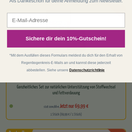
Als Dankeschön für deine Anmeldung zum Newsletter.
-33%
E-Mail
Sichere dir dein 10%-Gutschein!
*Mit dem Ausfüllen dieses Formulars meldest du dich für den Erhalt von
(11)
Regenbogenkreis-E-Mails an und kannst diese jederzeit
Abnehm-Set: Loslassen, mit E-Book "Vegane...
abbestellen. Siehe unsere
Datenschutzrichtlinie
Ganzheitliches Set zur natürlichen Unterstützung von Stoffwechsel
und Fettverdauung
Enthält einen Doppelpack der bewährten…
Jetzt nur 69,99 €
statt
104,88 €
1 Stück (69,99 € / 1 Stück)