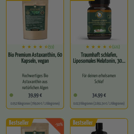
gesunde…
(53)
(121)
Bio Premium Astaxanthin, 60
Traumhaft schlafen,
Kapseln, vegan
Liposomales Melatonin, 30...
Hochwertiges Bio
Für deinen erholsamen
Astaxanthin aus
Schlaf
natürlichen Algen
GABA, Magnesium und
39,99 €
34,99 €
Unterstützt die
Melatonin in einer
0.052 Kilogramm (769,04 € / 1 Kilogramm)
0.013 Kilogramm (2.691,54 € / 1 Kilogramm)
Zellgesundheit und
liposomalen Kapsel
antioxidative Abwehrkraft
Hohe Bioverfügbarkeit
Trägt zum…
-50%
Ohne Nebenwirkungen