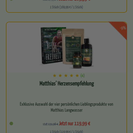
1 Stück (169,99 € / 1 Stück)
-9%
(4)
Matthias‘ Herzensempfehlung
Exklusive Auswahl der vier persönlichen Lieblingsprodukte von
Matthias Langwasser
Kraftvolles Quartett aus…
Jetzt nur 119,99 €
statt
131,96 €
1 Stück (119,99 € / 1 Stück)