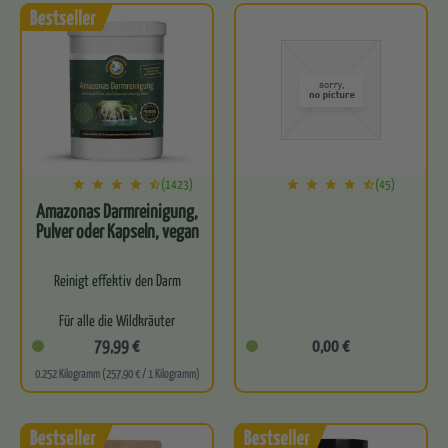
Befreit…
Für optimale…
(1423)
(45)
Amazonas Darmreinigung,
Pulver oder Kapseln, vegan
Reinigt effektiv den Darm
Für alle die Wildkräuter
lieben
79,99 €
0,00 €
0.252 Kilogramm (257,90 € / 1 Kilogramm)
Leitet natürlich
Schadstoffe aus
Perfekte Basis für eine