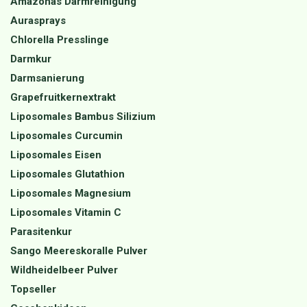
Amazonas Darmreinigung
Aurasprays
Chlorella Presslinge
Darmkur
Darmsanierung
Grapefruitkernextrakt
Liposomales Bambus Silizium
Liposomales Curcumin
Liposomales Eisen
Liposomales Glutathion
Liposomales Magnesium
Liposomales Vitamin C
Parasitenkur
Sango Meereskoralle Pulver
Wildheidelbeer Pulver
Topseller