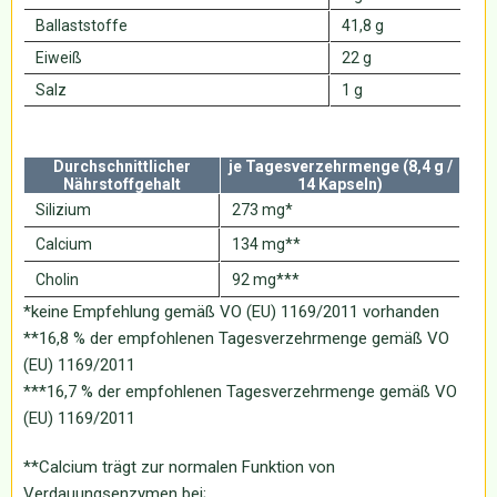
Ballaststoffe
41,8 g
Eiweiß
22 g
Salz
1 g
Durchschnittlicher
je Tagesverzehrmenge (8,4 g /
Nährstoffgehalt
14 Kapseln)
Silizium
273 mg*
Calcium
134 mg**
Cholin
92 mg***
*keine Empfehlung gemäß VO (EU) 1169/2011 vorhanden
**16,8 % der empfohlenen Tagesverzehrmenge gemäß VO
(EU) 1169/2011
***16,7 % der empfohlenen Tagesverzehrmenge gemäß VO
(EU) 1169/2011
**Calcium trägt zur normalen Funktion von
Verdauungsenzymen bei;