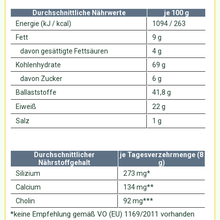
Durchschnittliche Nährwerte
je 100 g
Energie (kJ / kcal)
1094 / 263
Fett
9 g
davon gesättigte Fettsäuren
4 g
Kohlenhydrate
69 g
davon Zucker
6 g
Ballaststoffe
41,8 g
Eiweiß
22 g
Salz
1 g
Durchschnittlicher
je Tagesverzehrmenge (8
Nährstoffgehalt
g)
Silizium
273 mg*
Calcium
134 mg**
Cholin
92 mg***
*keine Empfehlung gemäß VO (EU) 1169/2011 vorhanden