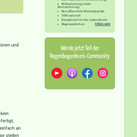
Wildsammlung (siehe
Kennzeichnung)
Rein pflanzliche Rohkostqualität
100% natürlich
Energetisiert mit der Lebensblume
Erfahre mehr
Regenwaldschutz
chönen und
Werde jetzt Teil der
Regenbogenkreis-Community
 kein
ertigt,
einfach an
se stellen