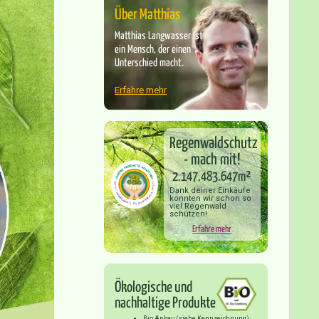
Über Matthias
Matthias Langwasser ist
ein Mensch, der einen
Unterschied macht.
Erfahre mehr
Regenwaldschutz
- mach mit!
2.147.483.647m²
Dank deiner Einkäufe
konnten wir schon so
viel Regenwald
schützen!
Erfahre mehr
Ökologische und
nachhaltige Produkte
Bio Anbau (siehe Kennzeichnung)