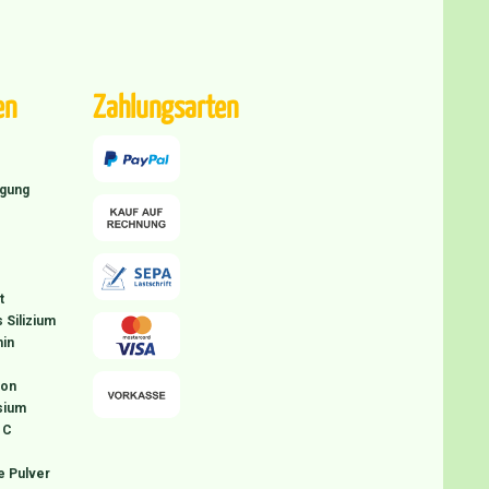
en
Zahlungsarten
igung
t
 Silizium
in
ion
sium
 C
e Pulver