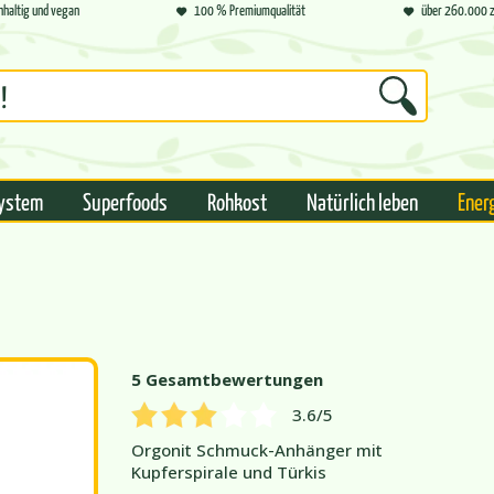
hhaltig und vegan
100 % Premiumqualität
über 260.000 z
ystem
Superfoods
Rohkost
Natürlich leben
Ener
5
Gesamtbewertungen
3.6
/5
Orgonit Schmuck-Anhänger mit
Kupferspirale und Türkis