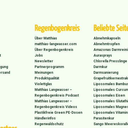
Regenbogenkreis
Beliebte Seit
Über Matthias
Abnehmkapseln
matthias-langwasser.com
Abnehmtropfen
Über Regenbogenkreis
Amazonas Darmrein
t
Jobs
Aurasprays
Newsletter
Chlorella Presslinge
rgung
Partnerprogramm
Darmkur
ersand
Meinungen
Darmsanierung
Produktqualität
Grapefruitkernextrak
Violettglas
Liposomales Bambus
Matthias Langwasser –
Liposomales Curcum
Regenbogenkreis Podcast
Liposomales Eisen
Matthias Langwasser –
Liposomales Glutath
Regenbogenkreis Videos
Liposomales Magne
Plastikfreie Green PE-Dosen
Liposomales Vitamin
Händlerinfos
Parasitenkur
Regenwaldschutz
Sango Meereskorall
artner