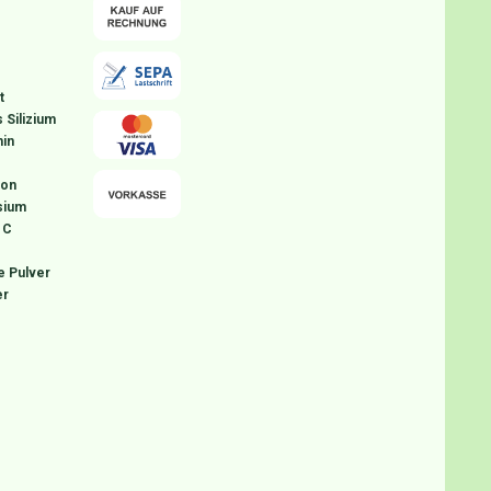
t
 Silizium
in
ion
sium
 C
e Pulver
er