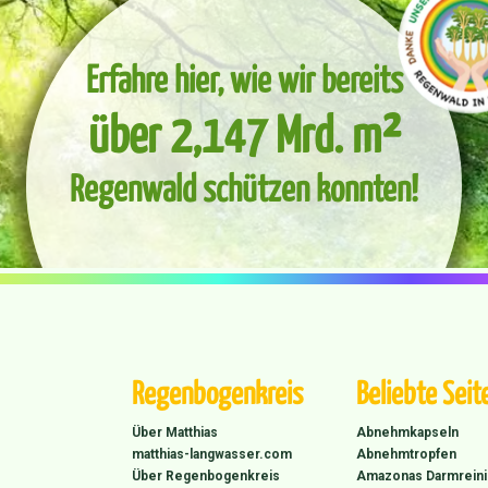
Erfahre hier, wie wir bereits
über 2,147 Mrd. m²
Regenwald schützen konnten!
Regenbogenkreis
Beliebte Seit
Über Matthias
Abnehmkapseln
matthias-langwasser.com
Abnehmtropfen
Über Regenbogenkreis
Amazonas Darmrein