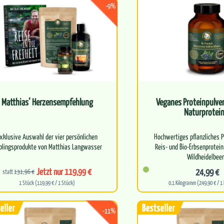
-9%
Matthias‘ Herzensempfehlung
Veganes Proteinpulve
Naturprotein
xklusive Auswahl der vier persönlichen
Hochwertiges pflanzliches P
eblingsprodukte von Matthias Langwasser
Reis- und Bio-Erbsenprotein
Wildheidelbee
Kraftvolles Quartett aus…
Jetzt nur 119,99 €
24,99 €
statt
131,96 €
Reich an essenzie
1 Stück (119,99 € / 1 Stück)
0.1 Kilogramm (249,90 € / 1
-11%