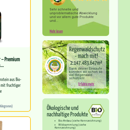
Sehr schnelle und
unproblematische Abwicklung
und vor allem gute Produkte
und...
Mehr lesen
Regenwaldschutz
- mach mit!
r – Premium
2.147.483.647m²
...
Dank deiner Einkäufe
konnten wir schon so
viel Regenwald
rotein aus Bio-
schützen!
Erfahre mehr
 mit fruchtiger
re
llen…
 Kilogramm)
Ökologische und
nachhaltige Produkte
Bio Anbau (siehe Kennzeichnung)
Wildsammlung (siehe
Kennzeichnung)