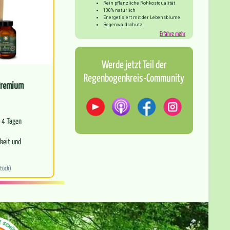
Rein pflanzliche Rohkostqualität
100% natürlich
Energetisiert mit der Lebensblume
Regenwaldschutz
Erfahre mehr
Werde jetzt Teil der
Regenbogenkreis-Community
Premium
r 4 Tagen
keit und
t
Stück)
fektive Wirkung