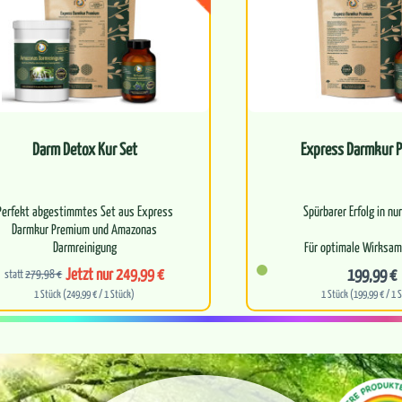
Darm Detox Kur Set
Express Darmkur 
Perfekt abgestimmtes Set aus Express
Spürbarer Erfolg in nu
Darmkur Premium und Amazonas
Darmreinigung
Für optimale Wirksam
Verträglichkei
Jetzt nur 249,99 €
199,99 €
statt
279,98 €
weistufiges Konzept zur Reinigung des…
1 Stück (249,99 € / 1 Stück)
1 Stück (199,99 € / 1 
Bioverfügbarkeit für eine ef
Befreit…