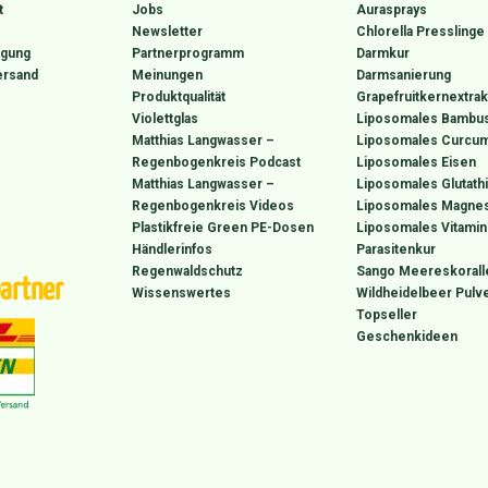
t
Jobs
Aurasprays
Newsletter
Chlorella Presslinge
rgung
Partnerprogramm
Darmkur
ersand
Meinungen
Darmsanierung
Produktqualität
Grapefruitkernextrak
Violettglas
Liposomales Bambus
Matthias Langwasser –
Liposomales Curcum
Regenbogenkreis Podcast
Liposomales Eisen
Matthias Langwasser –
Liposomales Glutath
Regenbogenkreis Videos
Liposomales Magne
Plastikfreie Green PE-Dosen
Liposomales Vitamin
Händlerinfos
Parasitenkur
Regenwaldschutz
Sango Meereskorall
artner
Wissenswertes
Wildheidelbeer Pulv
Topseller
Geschenkideen