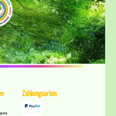
en
Zahlungsarten
igung