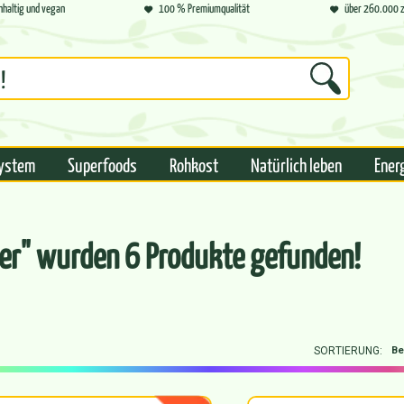
hhaltig und vegan
100 % Premiumqualität
über 260.000 z
ystem
Superfoods
Rohkost
Natürlich leben
Ener
eer" wurden 6 Produkte gefunden!
SORTIERUNG: