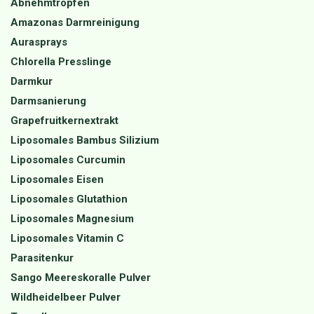
Abnehmtropfen
Amazonas Darmreinigung
Aurasprays
Chlorella Presslinge
Darmkur
Darmsanierung
Grapefruitkernextrakt
Liposomales Bambus Silizium
Liposomales Curcumin
Liposomales Eisen
Liposomales Glutathion
Liposomales Magnesium
Liposomales Vitamin C
Parasitenkur
Sango Meereskoralle Pulver
Wildheidelbeer Pulver