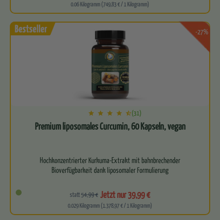
0.06 Kilogramm (749,83 € / 1 Kilogramm)
-27%
(31)
Premium liposomales Curcumin, 60 Kapseln, vegan
Hochkonzentrierter Kurkuma-Extrakt mit bahnbrechender
Bioverfügbarkeit dank liposomaler Formulierung
Kraftvolle…
Jetzt nur 39,99 €
statt
54,99 €
0.029 Kilogramm (1.378,97 € / 1 Kilogramm)