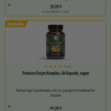
39,99 €
Sehr gut für deine Darmflora
0.1 Liter (399,90 € / 1 Liter)
Perfekte Basis für ein starkes…
(41)
Premium Enzym Komplex, 60 Kapseln, vegan
Hochwertiger Enzymkomplex mit 14 synergetisch kombinierten
Enzymen
Unterstützt ein ausgeglichenes Magen-Darm-System und eine…
44,99 €