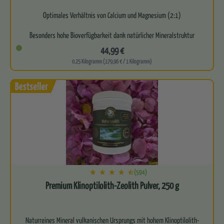
Optimales Verhältnis von Calcium und Magnesium (2:1)
Besonders hohe Bioverfügbarkeit dank natürlicher Mineralstruktur
44,99 €
Natur…
0.25 Kilogramm (179,96 € / 1 Kilogramm)
(594)
Premium Klinoptilolith-Zeolith Pulver, 250 g
Naturreines Mineral vulkanischen Ursprungs mit hohem Klinoptilolith-