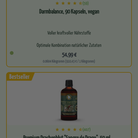
(59)
Darmbalance, 90 Kapseln, vegan
Voller kraftvoller Nährstoffe
Optimale Kombination natürlicher Zutaten
54,99 €
Frei von Carragen
0.0604 Kilogramm (910,43 € / 1 Kilogramm)
100 Prozent natürliche Zutaten
(407)
Premium Drachenblut "Sangre de Drago", 50 ml,...