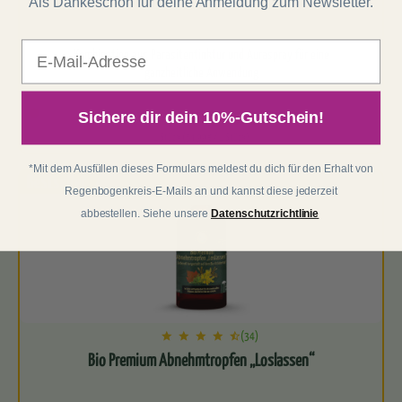
Als Dankeschön für deine Anmeldung zum Newsletter.
E-Mail
Kombination aus Parasitentinktur und Auraspray für eine
ganzheitliche Anwendung
Befreit deinen Körper auf allen Ebenen
Jetzt nur 54,99 €
Sichere dir dein 10%-Gutschein!
statt
69,98 €
1 Stück (54,99 € / 1 Stück)
Begl…
*Mit dem Ausfüllen dieses Formulars meldest du dich für den Erhalt von
Regenbogenkreis-E-Mails an und kannst diese jederzeit
abbestellen. Siehe unsere
Datenschutzrichtlinie
(34)
Bio Premium Abnehmtropfen „Loslassen“