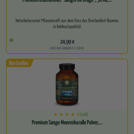
Naturbelassener Pflanzensaft aus dem Harz des Drachenblut-Baumes
in Rohkostqualität
Besonders hoher Gehalt an OPC (90…
24,99 €
0.05 Liter (499,80 € / 1 Liter)
(338)
Premium Sango Meereskoralle Pulver,...