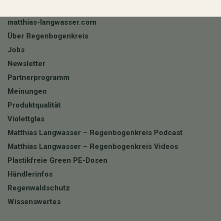
Über Matthias
matthias-langwasser.com
Über Regenbogenkreis
Jobs
Newsletter
Partnerprogramm
Meinungen
Produktqualität
Violettglas
Matthias Langwasser – Regenbogenkreis Podcast
Matthias Langwasser – Regenbogenkreis Videos
Plastikfreie Green PE-Dosen
Händlerinfos
Regenwaldschutz
Wissenswertes