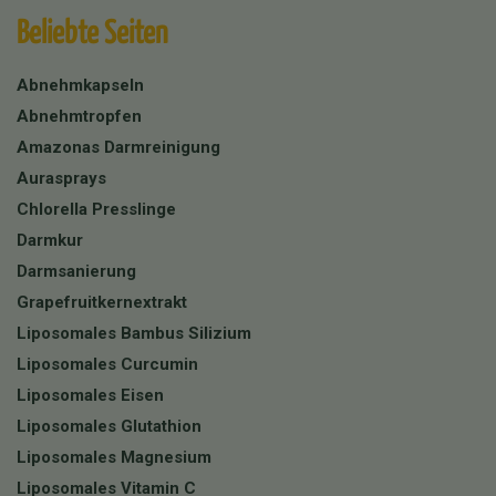
Beliebte Seiten
Abnehmkapseln
Abnehmtropfen
Amazonas Darmreinigung
Aurasprays
Chlorella Presslinge
Darmkur
Darmsanierung
Grapefruitkernextrakt
Liposomales Bambus Silizium
Liposomales Curcumin
Liposomales Eisen
Liposomales Glutathion
Liposomales Magnesium
Liposomales Vitamin C