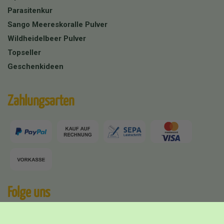
Parasitenkur
Sango Meereskoralle Pulver
Wildheidelbeer Pulver
Topseller
Geschenkideen
Zahlungsarten
Folge uns