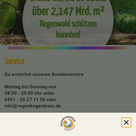
über 2,147 Mrd. m²
Regenwald schützen
konnten!
Service
Du erreichst unseren Kundenservice
Montag bis Sonntag von
08:00 - 20:00 Uhr unter
0451 - 20 27 11 50
oder
info@regenbogenkreis.de
Buche hier deine kostenfreie Produktberatung mit
unserem Team:
Beratungstermin buchen