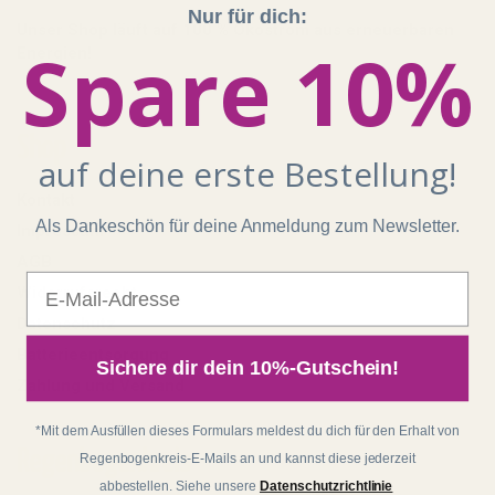
Nur für dich:
Unser Shop läuft auf 100 % Ökostrom aus erneuerbaren
Spare 10%
Energien!
Shop
auf deine erste Bestellung!
Kontakt
Als Dankeschön für deine Anmeldung zum Newsletter.
Impressum
AGB
E-Mail
Widerrufsrecht
Datenschutz
Batterieentsorgung
Sichere dir dein 10%-Gutschein!
Zahlung und Versand
*Mit dem Ausfüllen dieses Formulars meldest du dich für den Erhalt von
Regenbogenkreis
Regenbogenkreis-E-Mails an und kannst diese jederzeit
abbestellen. Siehe unsere
Datenschutzrichtlinie