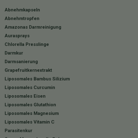
Abnehmkapseln
Abnehmtropfen
Amazonas Darmreinigung
Aurasprays
Chlorella Presslinge
Darmkur
Darmsanierung
Grapefruitkernextrakt
Liposomales Bambus Silizium
Liposomales Curcumin
Liposomales Eisen
Liposomales Glutathion
Liposomales Magnesium
Liposomales Vitamin C
Parasitenkur