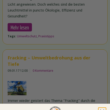
Licht angewiesen. Doch welches sind die besten
Leuchtmittel in puncto Ökologie, Effizienz und
Gesundheit?
Mehr lesen
Tags:
Umweltschutz
,
Praxistipps
Fracking – Umweltbedrohung aus der
Tiefe
09.01.17 12:00
0 Kommentare
Immer wieder geistert das Thema "Fracking" durch die
Medien. Die im Jahr 2014 vorgeschlagenen Eckpunkte zu