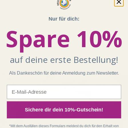
einer gesetzlichen Regelung sollten klare Verhältnisse
schaffen. Leider sieht die Realität anders aus – In diesem
Text wird erläutert, was Fracking ist und warum nach wie
Nur für dich:
vor konzentrierter Widerstand gegen diese
Spare 10%
Hochrisikotechnologie notwendig ist.
Mehr lesen
Tags:
Umweltschutz
,
Politik
auf deine erste Bestellung!
Als Dankeschön für deine Anmeldung zum Newsletter.
E-Mail
Sichere dir dein 10%-Gutschein!
Erfahre hier, wie wir bereits
über 2,147 Mrd. m²
*Mit dem Ausfüllen dieses Formulars meldest du dich für den Erhalt von