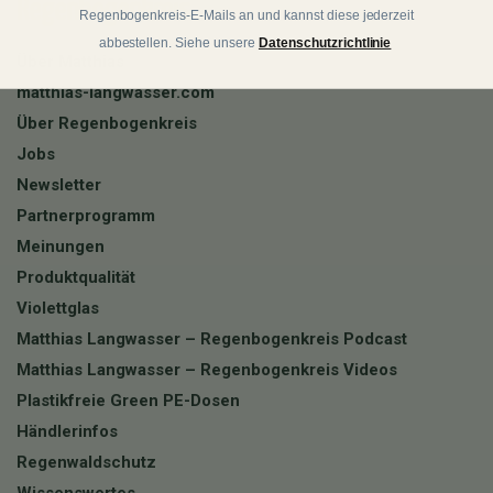
Regenbogenkreis
Regenbogenkreis-E-Mails an und kannst diese jederzeit
abbestellen. Siehe unsere
Datenschutzrichtlinie
Über Matthias
matthias-langwasser.com
Über Regenbogenkreis
Jobs
Newsletter
Partnerprogramm
Meinungen
Produktqualität
Violettglas
Matthias Langwasser – Regenbogenkreis Podcast
Matthias Langwasser – Regenbogenkreis Videos
Plastikfreie Green PE-Dosen
Händlerinfos
Regenwaldschutz
Wissenswertes