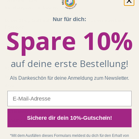
unserem Team:
Beratungstermin buchen
Nur für dich:
Unser Shop läuft auf 100 % Ökostrom aus erneuerbaren
Spare 10%
Energien!
Shop
auf deine erste Bestellung!
Kontakt
Impressum
Als Dankeschön für deine Anmeldung zum Newsletter.
AGB
E-Mail
Widerrufsrecht
Datenschutz
Batterieentsorgung
Sichere dir dein 10%-Gutschein!
Zahlung und Versand
*Mit dem Ausfüllen dieses Formulars meldest du dich für den Erhalt von