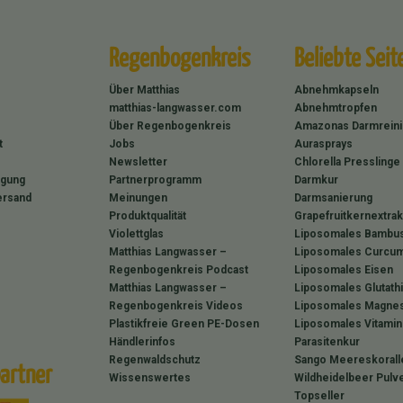
Regenbogenkreis
Beliebte Seit
Über Matthias
Abnehmkapseln
matthias-langwasser.com
Abnehmtropfen
Über Regenbogenkreis
Amazonas Darmrein
t
Jobs
Aurasprays
Newsletter
Chlorella Presslinge
rgung
Partnerprogramm
Darmkur
ersand
Meinungen
Darmsanierung
Produktqualität
Grapefruitkernextrak
Violettglas
Liposomales Bambus
Matthias Langwasser –
Liposomales Curcum
Regenbogenkreis Podcast
Liposomales Eisen
Matthias Langwasser –
Liposomales Glutath
Regenbogenkreis Videos
Liposomales Magne
Plastikfreie Green PE-Dosen
Liposomales Vitamin
Händlerinfos
Parasitenkur
Regenwaldschutz
Sango Meereskorall
artner
Wissenswertes
Wildheidelbeer Pulv
Topseller