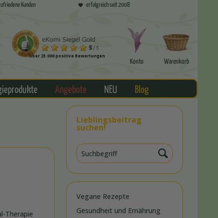
ufriedene Kunden
erfolgreich seit 2008
über 23.000 positive Bewertungen
Konto
Warenkorb
gieprodukte
Angebote
NEU
Blog
Lieblingsbeitrag
suchen!
Vegane Rezepte
Gesundheit und Ernährung
al-Therapie