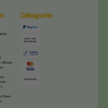
en
Zahlungsarten
igung
t
 Silizium
in
ion
sium
 C
e Pulver
er