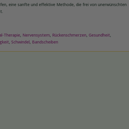
helfen, eine sanfte und effektive Methode, die frei von unerwünschten
t.
al-Therapie
,
Nervensystem
,
Rückenschmerzen
,
Gesundheit
,
gkeit
,
Schwindel
,
Bandscheiben