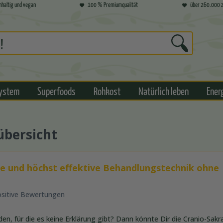
hhaltig und vegan
100 % Premiumqualität
über 260.000 z
ystem
Superfoods
Rohkost
Natürlich leben
Ener
übersicht
fte und höchst effektive Behandlungstechnik ohne
ositive Bewertungen
n, für die es keine Erklärung gibt? Dann könnte Dir die Cranio-Sakr