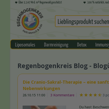
Über 2,147 Mrd. m² Regenwald geschützt
100 % natürlich, nac
Liposomales
Darmreinigung
Detox
Immuns
Regenbogenkreis Blog - Blog
Die Cranio-Sakral-Therapie – eine san
Nebenwirkungen
26.10.15 11:00
3 Kommentare
3 p
Du hast Beschwerde