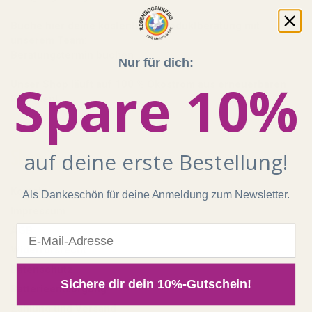
Buche hier deine kostenfreie Produktberatung mit
unserem Team:
Beratungstermin buchen
Nur für dich:
Spare 10%
Unser Shop läuft auf 100 % Ökostrom aus erneuerbaren
Energien!
Shop
auf deine erste Bestellung!
Kontakt
Als Dankeschön für deine Anmeldung zum Newsletter.
Impressum
E-Mail
AGB
Widerrufsrecht
Datenschutz
Sichere dir dein 10%-Gutschein!
Batterieentsorgung
Zahlung und Versand