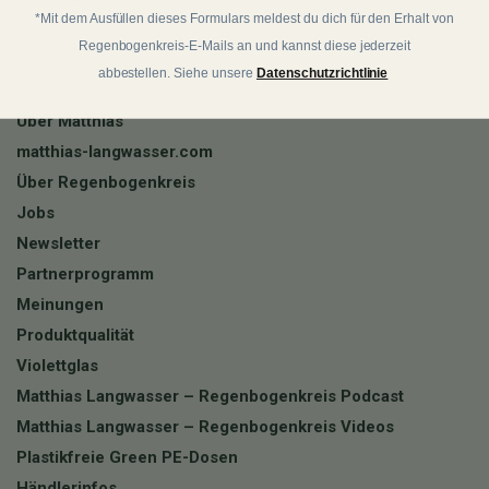
*Mit dem Ausfüllen dieses Formulars meldest du dich für den Erhalt von
Regenbogenkreis-E-Mails an und kannst diese jederzeit
Regenbogenkreis
abbestellen. Siehe unsere
Datenschutzrichtlinie
Über Matthias
matthias-langwasser.com
Über Regenbogenkreis
Jobs
Newsletter
Partnerprogramm
Meinungen
Produktqualität
Violettglas
Matthias Langwasser – Regenbogenkreis Podcast
Matthias Langwasser – Regenbogenkreis Videos
Plastikfreie Green PE-Dosen
Händlerinfos