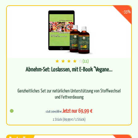
-33%
(11)
Abnehm-Set: Loslassen, mit E-Book "Vegane...
Ganzheitliches Set zur natürlichen Unterstützung von Stoffwechsel
und Fettverdauung
Enthält einen Doppelpack der bewährten…
Jetzt nur 69,99 €
statt
104,88 €
1 Stück (69,99 € / 1 Stück)