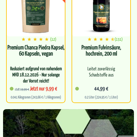
…
(12)
(131)
Premium Chanca Piedra Kapsel,
Premium Fulvinsäure,
60 Kapseln, vegan
hochrein, 200 ml
Reduziert aufgrund von nahendem
Leitet zuverlässig
MHD 18.12.2026 - Nur solange
Schadstoffe aus
der Vorrat reicht!
Hochdosierte Chanca Piedra
Entgiftet dich effektiv auf
Jetzt nur 9,99 €
44,99 €
statt
19,99 €
in praktischer…
Zellebene
0.041 Kilogramm (243,66 € / 1 Kilogramm)
0.2 Liter (224,95 € / 1 Liter)
Kurbelt deinen
körpereigenen
Zellstoffwechsel an