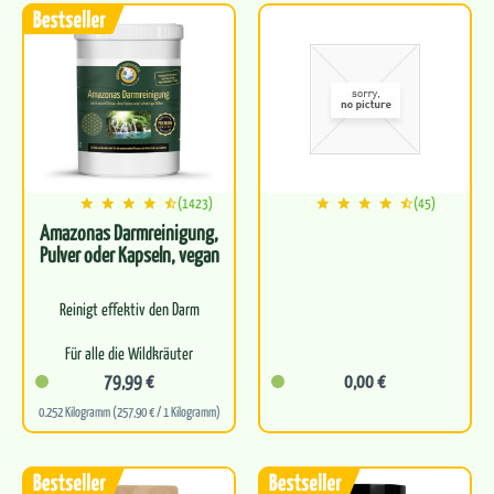
Befreit…
Für optimale…
(1423)
(45)
Amazonas Darmreinigung,
Pulver oder Kapseln, vegan
Reinigt effektiv den Darm
Für alle die Wildkräuter
lieben
79,99 €
0,00 €
0.252 Kilogramm (257,90 € / 1 Kilogramm)
Leitet natürlich
Schadstoffe aus
Perfekte Basis für eine