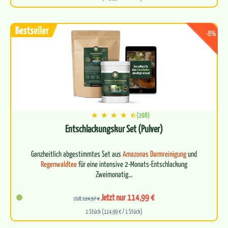
-8%
(298)
Entschlackungskur Set (Pulver)
Ganzheitlich abgestimmtes Set aus
Amazonas Darmreinigung
und
Regenwaldtee
für eine intensive 2-Monats-Entschlackung
Zweimonatig…
Jetzt nur 114,99 €
statt
124,97 €
1 Stück (114,99 € / 1 Stück)