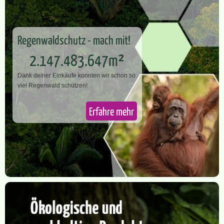
Regenwaldschutz - mach mit!
2.147.483.647m²
Dank deiner Einkäufe konnten wir schon so
v​iel Regenwald schützen!
Erfahre mehr