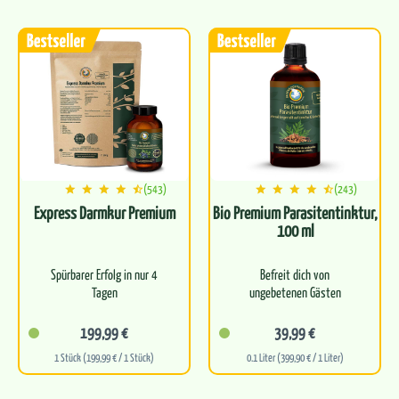
(543)
(243)
Express Darmkur Premium
Bio Premium Parasitentinktur,
100 ml
Spürbarer Erfolg in nur 4
Befreit dich von
Tagen
ungebetenen Gästen
Für optimale Wirksamkeit
Fördert die Balance
199,99 €
39,99 €
und Verträglichkeit
zwischen Körper und Geist
1 Stück (199,99 € / 1 Stück)
0.1 Liter (399,90 € / 1 Liter)
Bioverfügbarkeit für eine
Frei von synthetischen
effektive Wirkung
Zusätzen