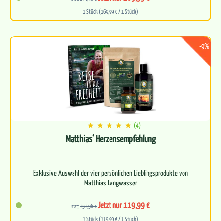
1 Stück (169,99 € / 1 Stück)
-9%
(4)
Matthias‘ Herzensempfehlung
Exklusive Auswahl der vier persönlichen Lieblingsprodukte von
Matthias Langwasser
Kraftvolles Quartett aus…
Jetzt nur 119,99 €
statt
131,96 €
1 Stück (119,99 € / 1 Stück)