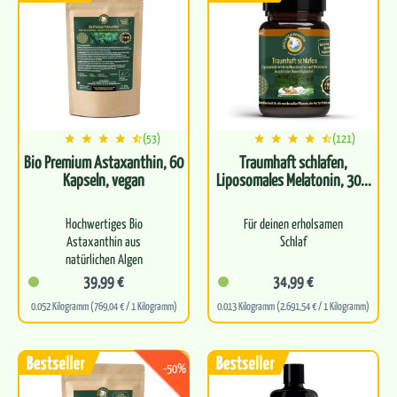
gesunde…
(53)
(121)
Bio Premium Astaxanthin, 60
Traumhaft schlafen,
Kapseln, vegan
Liposomales Melatonin, 30...
Hochwertiges Bio
Für deinen erholsamen
Astaxanthin aus
Schlaf
natürlichen Algen
GABA, Magnesium und
39,99 €
34,99 €
Unterstützt die
Melatonin in einer
0.052 Kilogramm (769,04 € / 1 Kilogramm)
0.013 Kilogramm (2.691,54 € / 1 Kilogramm)
Zellgesundheit und
liposomalen Kapsel
antioxidative Abwehrkraft
Hohe Bioverfügbarkeit
Trägt zum…
-50%
Ohne Nebenwirkungen