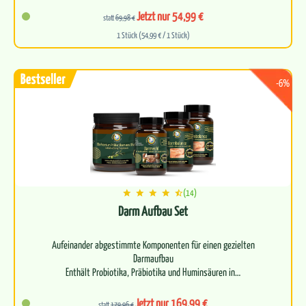
Befreit deinen Körper auf allen Ebenen
Jetzt nur 54,99 €
statt
69,98 €
1 Stück (54,99 € / 1 Stück)
Begl…
-6%
(14)
Darm Aufbau Set
Aufeinander abgestimmte Komponenten für einen gezielten
Darmaufbau
Enthält Probiotika, Präbiotika und Huminsäuren in…
Jetzt nur 169,99 €
statt
179,96 €