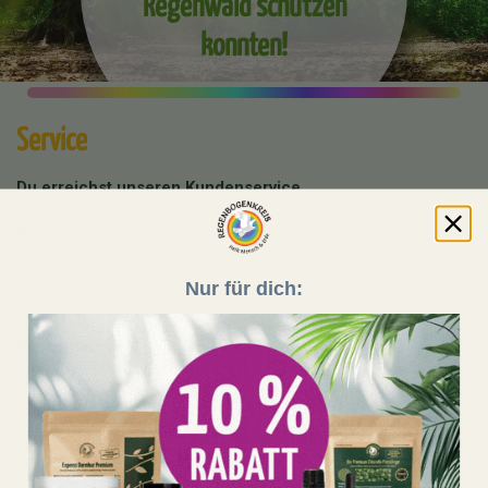
Regenwald schützen
konnten!
Service
Du erreichst unseren Kundenservice
Montag bis Sonntag von
08:00 - 20:00 Uhr unter
0451 - 20 27 11 50
oder
Nur für dich:
info@regenbogenkreis.de
Buche hier deine kostenfreie Produktberatung mit
unserem Team:
Beratungstermin buchen
Unser Shop läuft auf 100 % Ökostrom aus erneuerbaren
Energien!