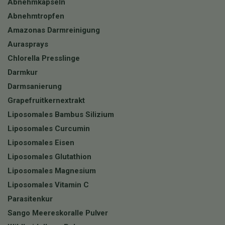
Abnehmkapseln
Abnehmtropfen
Amazonas Darmreinigung
Aurasprays
Chlorella Presslinge
Darmkur
Darmsanierung
Grapefruitkernextrakt
Liposomales Bambus Silizium
Liposomales Curcumin
Liposomales Eisen
Liposomales Glutathion
Liposomales Magnesium
Liposomales Vitamin C
Parasitenkur
Sango Meereskoralle Pulver