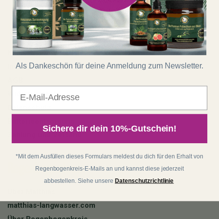
Shop
Kontakt
Als Dankeschön für deine Anmeldung zum Newsletter.
Impressum
AGB
E-Mail
Widerrufsrecht
Datenschutz
Batterieentsorgung
Sichere dir dein 10%-Gutschein!
Zahlung und Versand
*Mit dem Ausfüllen dieses Formulars meldest du dich für den Erhalt von
Regenbogenkreis
Regenbogenkreis-E-Mails an und kannst diese jederzeit
abbestellen. Siehe unsere
Datenschutzrichtlinie
Über Matthias
matthias-langwasser.com