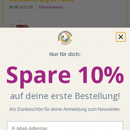
06.08.24 12:30
0 Kommentare
Herkömmliche Methoden der Darmsanierung sind oft
aufwändig, teuer oder unangenehm. Dabei gibt es
Nur für dich:
einfache Mittel, mit denen sich eine Darmsanierung
Spare 10%
bequem zu Hause durchführen lässt.
Mehr lesen
Tags:
Gesundheit
,
Darmreinigung
,
Darm
,
Darmsanierung
,
auf deine erste Bestellung!
Probiotika
Als Dankeschön für deine Anmeldung zum Newsletter.
E-Mail