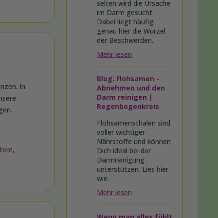
selten wird die Ursache
im Darm gesucht.
Dabei liegt häufig
genau hier die Wurzel
der Beschwerden.
Mehr lesen
Blog: Flohsamen -
nzen. In
Abnehmen und den
Darm reinigen |
nsere
Regenbogenkreis
gen.
Flohsamenschalen sind
voller wichtiger
Nährstoffe und können
stem
,
Dich ideal bei der
Darmreinigung
unterstützen. Lies hier
wie.
Mehr lesen
Wenn man alles fühlt