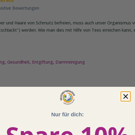
ositive Bewertungen
per und Haare von Schmutz befreien, muss auch unser Organismus v
tschlackt") werden. Wie man dies mit Hilfe von Tees erreichen kann, e
ung
,
Gesundheit
,
Entgiftung
,
Darmreinigung
aus dem Wasser
Nur für dich:
lebenswichtige Aminosäuren, hochwertiges pflanzliches Protein, Vita
hyll. Erfahre hier mehr über die blaugrüne Poweralge.