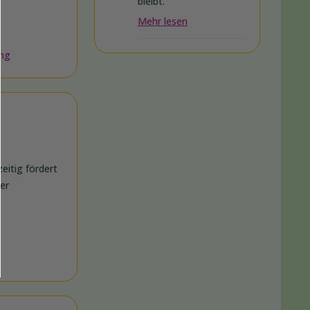
bleibt.
Mehr lesen
ung
eitig fördert
ner