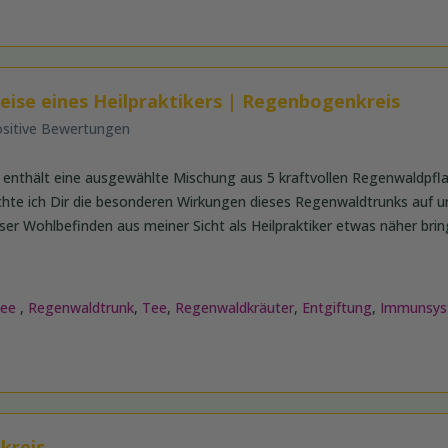
eise eines Heilpraktikers | Regenbogenkreis
ositive Bewertungen
enthält eine ausgewählte Mischung aus 5 kraftvollen Regenwaldpfla
chte ich Dir die besonderen Wirkungen dieses Regenwaldtrunks auf u
er Wohlbefinden aus meiner Sicht als Heilpraktiker etwas näher brin
tee
,
Regenwaldtrunk
,
Tee
,
Regenwaldkräuter
,
Entgiftung
,
Immunsy
kreis