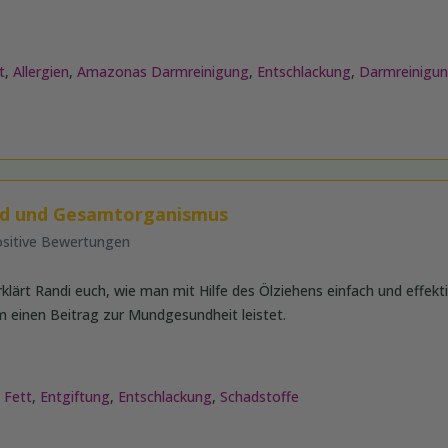
t
,
Allergien
,
Amazonas Darmreinigung
,
Entschlackung
,
Darmreinigu
und und Gesamtorganismus
ositive Bewertungen
rklärt Randi euch, wie man mit Hilfe des Ölziehens einfach und effekt
 einen Beitrag zur Mundgesundheit leistet.
,
Fett
,
Entgiftung
,
Entschlackung
,
Schadstoffe