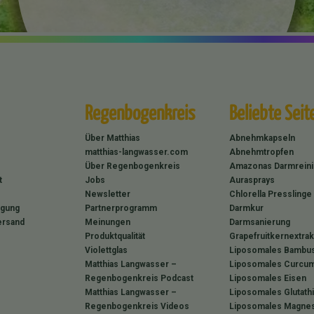
Regenbogenkreis
Beliebte Seit
Über Matthias
Abnehmkapseln
matthias-langwasser.com
Abnehmtropfen
Über Regenbogenkreis
Amazonas Darmrein
t
Jobs
Aurasprays
Newsletter
Chlorella Presslinge
rgung
Partnerprogramm
Darmkur
ersand
Meinungen
Darmsanierung
Produktqualität
Grapefruitkernextrak
Violettglas
Liposomales Bambus
Matthias Langwasser –
Liposomales Curcum
Regenbogenkreis Podcast
Liposomales Eisen
Matthias Langwasser –
Liposomales Glutath
Regenbogenkreis Videos
Liposomales Magne