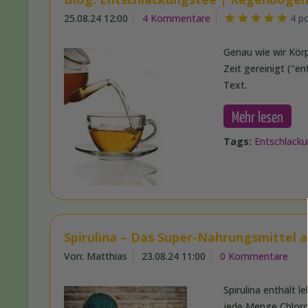
25.08.24 12:00
4 Kommentare
4 p
Genau wie wir Kör
Zeit gereinigt ("en
Text.
Mehr lesen
Tags:
Entschlack
Spirulina – Das Super-Nahrungsmittel 
Von: Matthias
23.08.24 11:00
0 Kommentare
Spirulina enthält 
jede Menge Chlorop