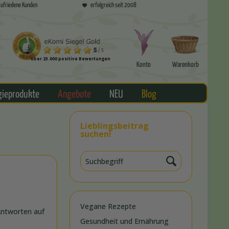
ufriedene Kunden
erfolgreich seit 2008
über 23.000 positive Bewertungen
Konto
Warenkorb
gieprodukte
Angebote
NEU
Blog
Lieblingsbeitrag
suchen!
Vegane Rezepte
Antworten auf
Gesundheit und Ernährung