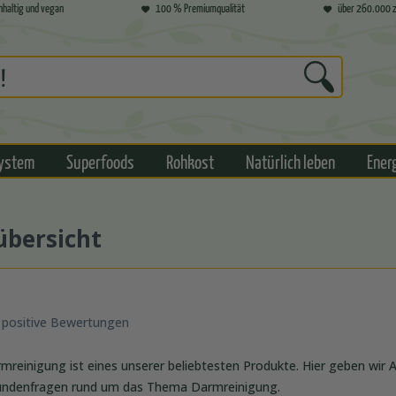
hhaltig und vegan
100 % Premiumqualität
über 260.000 z
ystem
Superfoods
Rohkost
Natürlich leben
Ener
übersicht
 positive Bewertungen
reinigung ist eines unserer beliebtesten Produkte. Hier geben wir 
Kundenfragen rund um das Thema Darmreinigung.