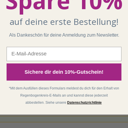
Spare 10%
auf deine erste Bestellung!
irulina Wirkung
,
Immunsystem
,
Schwermetallausleitung
,
Entschlack
Als Dankeschön für deine Anmeldung zum Newsletter.
ackung und Entlastung
E-Mail
nseren Körper mit wichtigen Vitalstoffen und Lebensenergie. Gleichz
Sichere dir dein 10%-Gutschein!
ung unserer Organe und Zellen. Ein Entlastungstag pro Woche mit ei
hrung kann sich sehr positiv auswirken.
*Mit dem Ausfüllen dieses Formulars meldest du dich für den Erhalt von
Regenbogenkreis-E-Mails an und kannst diese jederzeit
abbestellen. Siehe unsere
Datenschutzrichtlinie
tschlackung
,
Vegane Ernährung
,
Smoothies
,
Rezepte