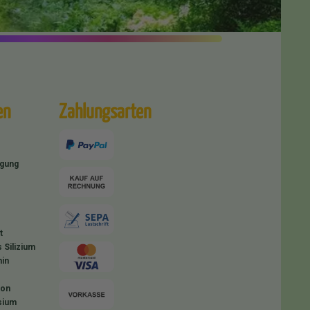
en
Zahlungsarten
igung
t
 Silizium
in
ion
sium