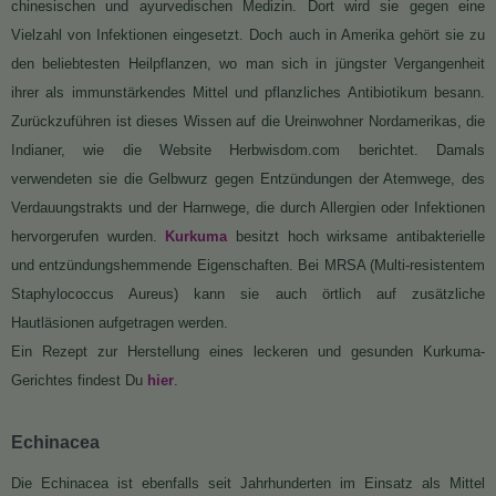
chinesischen und ayurvedischen Medizin. Dort wird sie gegen eine
Vielzahl von Infektionen eingesetzt. Doch auch in Amerika gehört sie zu
den beliebtesten Heilpflanzen, wo man sich in jüngster Vergangenheit
ihrer als immunstärkendes Mittel und pflanzliches Antibiotikum besann.
Zurückzuführen ist dieses Wissen auf die Ureinwohner Nordamerikas, die
Indianer, wie die Website Herbwisdom.com berichtet. Damals
verwendeten sie die Gelbwurz gegen Entzündungen der Atemwege, des
Verdauungstrakts und der Harnwege, die durch Allergien oder Infektionen
hervorgerufen wurden.
Kurkuma
besitzt hoch wirksame antibakterielle
und entzündungshemmende Eigenschaften. Bei MRSA (Multi-resistentem
Staphylococcus Aureus) kann sie auch örtlich auf zusätzliche
Hautläsionen aufgetragen werden.
Ein Rezept zur Herstellung eines leckeren und gesunden Kurkuma-
Gerichtes findest Du
hier
.
Echinacea
Die Echinacea ist ebenfalls seit Jahrhunderten im Einsatz als Mittel