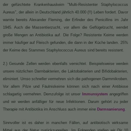
der gefürchtete Krankenhauskeim "Multi-Resistenter Staphylococcus
Aureus", der allein in Deutschland jährlich 40.000 (!!) Leben fordert. Davor
warnte bereits Alexander Fleming, der Erfinder des Penicillins im Jahr
1945. Auch die Massentierzucht, vor allem die Geflügelzucht, wendet
große Mengen an Antibiotika auf. Die Folge? Resistente Keime werden
immer häufiger auf Fleisch gefunden, die dann in der Küche landen. 25%
der Keime des Stammes Staphylococcus Aureus sind bereits resistent.
2.) Gesunde Zellen werden ebenfalls vernichtet. Beispielsweise werden
unsere nützlichen Darmbakterien, die Laktobakterien und Bifidobakterien,
eliminiert. Umso schneller vermehren sich die pathogenen Darmmikroben.
Vor allem Pilze und Fäulniskeime können sich nach einer Antibiose
schlagartig vermehren. Demzufolge ist unser
Immunsystem
angegriffen
und wir werden anfälliger für neue Infektionen. Darum gehört zu jeder
Therapie mit Antibiotika im Anschluss auch immer eine
Darmsanierung
.
Sinnvoller ist es daher in manchen Fällen, auf antibiotisch wirksame
Mittel aus der Natur zurückzugreifen. Im Folgenden stellen wir Dir 10