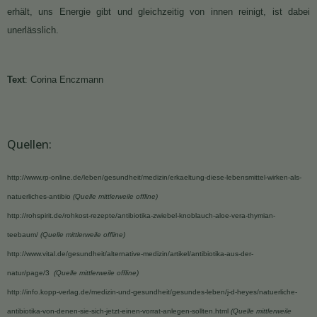
erhält, uns Energie gibt und gleichzeitig von innen reinigt, ist dabei
unerlässlich.
Text
:
Corina Enczmann
Quellen:
http://www.rp-online.de/leben/gesundheit/medizin/erkaeltung-diese-lebensmittel-wirken-als-
natuerliches-antibio
(Quelle mittlerweile offline)
http://rohspirit.de/rohkost-rezepte/antibiotika-zwiebel-knoblauch-aloe-vera-thymian-
teebaum/
(Quelle mittlerweile offline)
http://www.vital.de/gesundheit/alternative-medizin/artikel/antibiotika-aus-der-
natur/page/3
(Quelle mittlerweile offline)
http://info.kopp-verlag.de/medizin-und-gesundheit/gesundes-leben/j-d-heyes/natuerliche-
antibiotika-von-denen-sie-sich-jetzt-einen-vorrat-anlegen-sollten.html
(Quelle mittlerweile