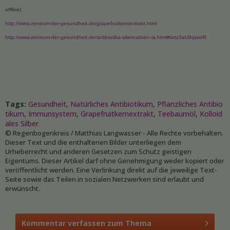
offline)
http://www.zentrum-der-gesundheit.de/grapefruitkernextrakt.html
http://www.zentrum-der-gesundheit.de/antibiotika-alternativen-ia.html#ixzz3aU9qwaIR
Tags:
Gesundheit
,
Natürliches Antibiotikum
,
Pflanzliches Antibio
tikum
,
Immunsystem
,
Grapefruitkernextrakt
,
Teebaumöl
,
Kolloid
ales Silber
© Regenbogenkreis / Matthias Langwasser - Alle Rechte vorbehalten.
Dieser Text und die enthaltenen Bilder unterliegen dem
Urheberrecht und anderen Gesetzen zum Schutz geistigen
Eigentums. Dieser Artikel darf ohne Genehmigung weder kopiert oder
veröffentlicht werden. Eine Verlinkung direkt auf die jeweilige Text-
Seite sowie das Teilen in sozialen Netzwerken sind erlaubt und
erwünscht.
Kommentar verfassen zum Thema