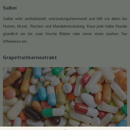
Salbei
Salbei wirkt antibakteriell, entzündungshemmend und hilft vor allem bei
Husten, Mund-, Rachen- und Mandelentzündung. Kaue jede halbe Stunde
gründlich ein bis zwei frische Blätter oder nimm einen starken Tee
löffelweise ein.
Grapefruitkernextrakt